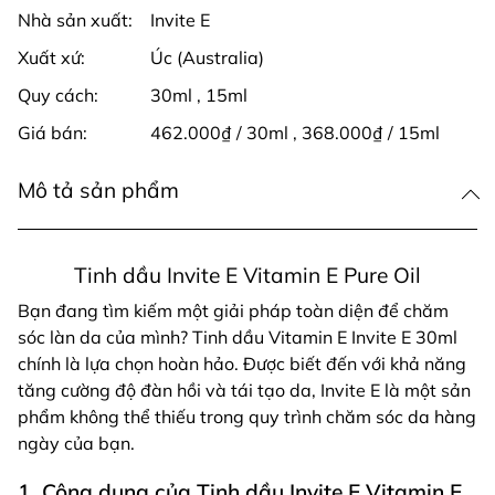
Nhà sản xuất:
Invite E
Xuất xứ:
Úc (Australia)
Quy cách:
30ml
,
15ml
Giá bán:
462.000₫ / 30ml
,
368.000₫ / 15ml
Mô tả sản phẩm
Tinh dầu Invite E Vitamin E Pure Oil
Bạn đang tìm kiếm một giải pháp toàn diện để chăm
sóc làn da của mình? Tinh dầu Vitamin E Invite E 30ml
chính là lựa chọn hoàn hảo. Được biết đến với khả năng
tăng cường độ đàn hồi và tái tạo da, Invite E là một sản
phẩm không thể thiếu trong quy trình chăm sóc da hàng
ngày của bạn.
1. Công dụng của Tinh dầu Invite E Vitamin E