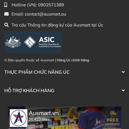
Hotline (VN):
0902571389
phẩm Lily Huỳnh
dung
Email:
contact@ausmart.au
Tra cứu Thông tin đăng ký của Ausmart tại Úc
© Bản quyền thuộc về Ausmart |
Hàng Úc chính hãng
THỰC PHẨM CHỨC NĂNG ÚC
HỖ TRỢ KHÁCH HÀNG