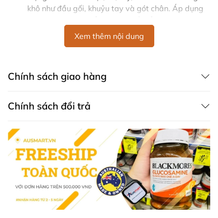
khô như đầu gối, khuỷu tay và gót chân. Áp dụng
hàng ngày vào buổi sáng và tối để đạt hiệu quả
tốt nhất.
Xem thêm nội dung
Đối với dùng uống: Dùng từ 5-10 giọt mỗi ngày, có
thể trộn vào nước cam hoặc thức ăn. Mỗi giọt chứa
25 IU Vitamin E. Không vượt quá liều lượng tối đa
Chính sách giao hàng
là 10 giọt mỗi ngày.
4. Lưu ý khi sử dụng
Chính sách đổi trả
Sản phẩm chỉ phát huy tác dụng khi chế độ ăn uống
không đủ vitamin. Nếu tình trạng da không cải thiện,
hãy tham khảo ý kiến của chuyên gia y tế. Bảo quản
sản phẩm ở nhiệt độ dưới 30°C và tránh ánh nắng trực
tiếp.
Tinh dầu Vitamin E Invite E không chỉ là một sản phẩm
dưỡng da hiệu quả mà còn là giải pháp hỗ trợ sức khỏe
làn da từ bên trong. Hãy bắt đầu chăm sóc làn da của