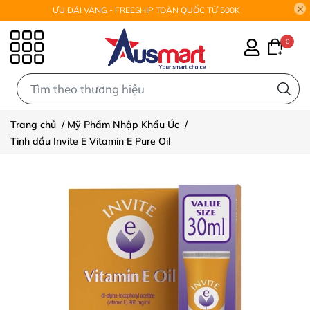
ƯU ĐÃI VÀNG - FREESHIP TOÀN QUỐC TỪ 500K
0
0
Trang chủ
/
Mỹ Phẩm Nhập Khẩu Úc
/
Tinh dầu Invite E Vitamin E Pure Oil