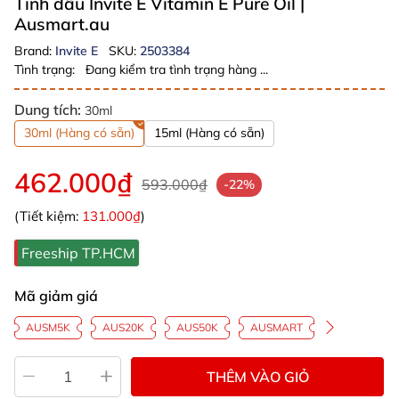
Tinh dầu Invite E Vitamin E Pure Oil
|
Ausmart.au
Brand:
Invite E
SKU:
2503384
Tình trạng:
Đang kiểm tra tình trạng hàng ...
Dung tích:
30ml
30ml (Hàng có sẵn)
15ml (Hàng có sẵn)
462.000₫
593.000₫
-22%
(Tiết kiệm:
131.000₫
)
Freeship TP.HCM
Mã giảm giá
AUSM5K
AUS20K
AUS50K
AUSMART
THÊM VÀO GIỎ