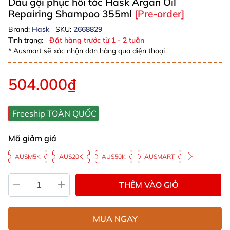
Dầu gội phục hồi tóc Hask Argan Oil
Repairing Shampoo 355ml
[Pre-order]
Brand:
Hask
SKU:
2668829
Tình trạng:
Đặt hàng trước từ 1 - 2 tuần
* Ausmart sẽ xác nhận đơn hàng qua điện thoại
504.000₫
Freeship TOÀN QUỐC
Mã giảm giá
AUSM5K
AUS20K
AUS50K
AUSMART
THÊM VÀO GIỎ
MUA NGAY