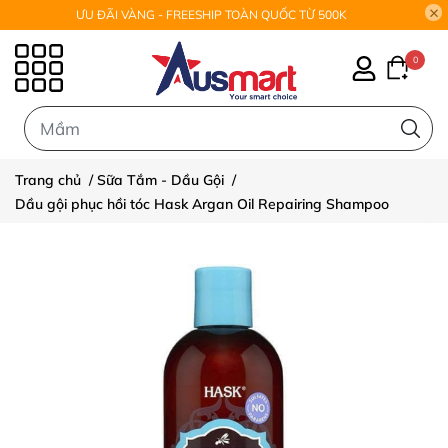
ƯU ĐÃI VÀNG - FREESHIP TOÀN QUỐC TỪ 500K
0
0
Trang chủ
/
Sữa Tắm - Dầu Gội
/
Dầu gội phục hồi tóc Hask Argan Oil Repairing Shampoo