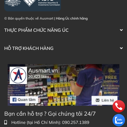
(Australia)
Điện thoại liên hệ đặt hàng:
0902.571.389
© Bản quyền thuộc về Ausmart |
Hàng Úc chính hãng
Thạc sĩ Điều dưỡng & Cố vấn sản
Đã duyệt nội
phẩm Lily Huỳnh
dung
THỰC PHẨM CHỨC NĂNG ÚC
HỖ TRỢ KHÁCH HÀNG
Bạn cần hỗ trợ ? Gọi chúng tôi 24/7
Hotline (tại Hồ Chí Minh): 090.257.1389