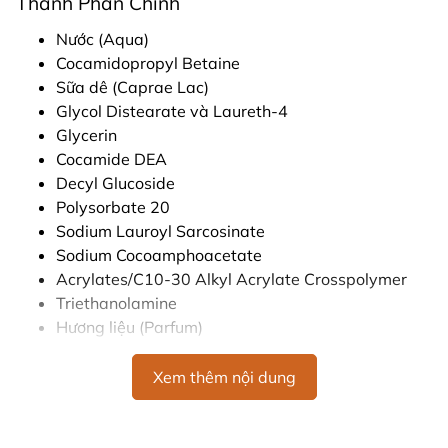
Thành Phần Chính
Nước (Aqua)
Cocamidopropyl Betaine
Sữa dê (Caprae Lac)
Glycol Distearate và Laureth-4
Glycerin
Cocamide DEA
Decyl Glucoside
Polysorbate 20
Sodium Lauroyl Sarcosinate
Sodium Cocoamphoacetate
Acrylates/C10-30 Alkyl Acrylate Crosspolymer
Triethanolamine
Hương liệu (Parfum)
Phenoxyethanol
Potassium Sorbate
Xem thêm nội dung
Chiết xuất hoa cúc (Chamomilla Recutita Flower
Extract)