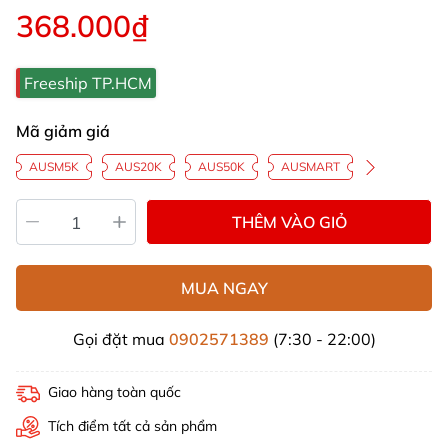
368.000₫
Freeship TP.HCM
Mã giảm giá
AUSM5K
AUS20K
AUS50K
AUSMART
THÊM VÀO GIỎ
MUA NGAY
Gọi đặt mua
0902571389
(7:30 - 22:00)
Giao hàng toàn quốc
Tích điểm tất cả sản phẩm