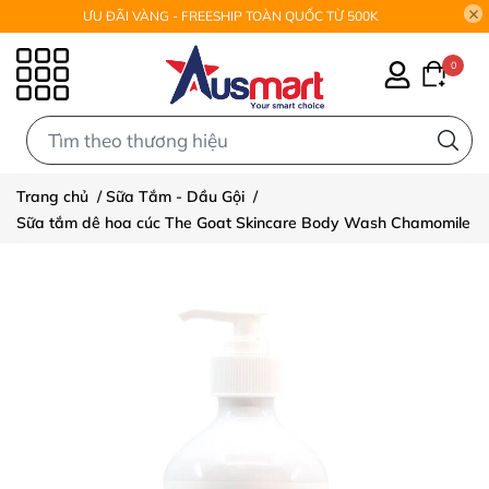
ƯU ĐÃI VÀNG - FREESHIP TOÀN QUỐC TỪ 500K
0
0
Trang chủ
/
Sữa Tắm - Dầu Gội
/
Sữa tắm dê hoa cúc The Goat Skincare Body Wash Chamomile