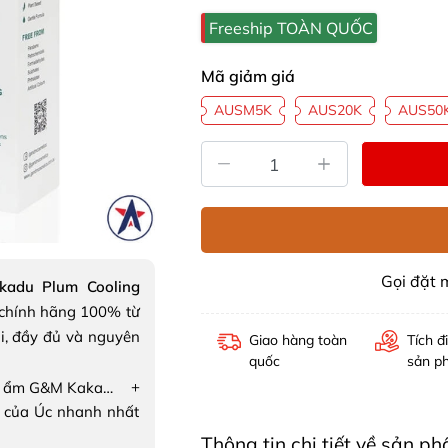
Freeship TOÀN QUỐC
Mã giảm giá
AUSM5K
AUS20K
AUS50
Gọi đặt
kadu Plum Cooling
chính hãng 100% từ
i, đầy đủ và nguyên
Giao hàng toàn
Tích đ
quốc
sản p
+
Lotion dưỡng ẩm G&M Kakadu Plum Cooling Moisturising Lotion
 của Úc nhanh nhất
Thông tin chi tiết về sản