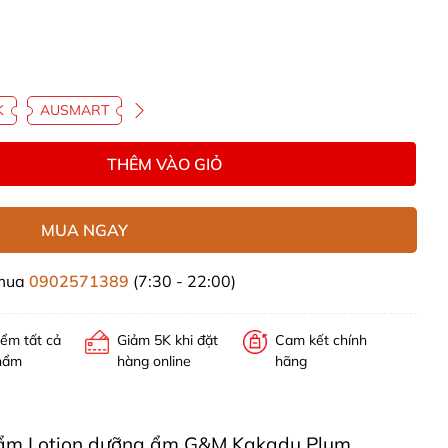
K
AUSMART
THÊM VÀO GIỎ
MUA NGAY
 mua
0902571389
(7:30 - 22:00)
iểm tất cả
Giảm 5K khi đặt
Cam kết chính
hẩm
hàng online
hãng
 phẩm Lotion dưỡng ẩm G&M Kakadu Plum