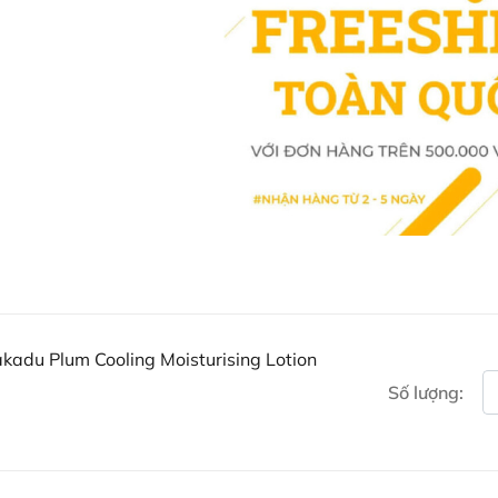
Điện thoại liên hệ đặt hàng
Thạc sĩ Điều dưỡng & Cố vấn s
adu Plum Cooling Moisturising Lotion
Số lượng: