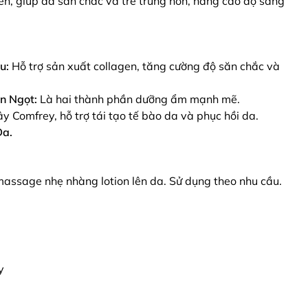
n, giúp da săn chắc và trẻ trung hơn, nâng cao độ sáng
u:
Hỗ trợ sản xuất collagen, tăng cường độ săn chắc và
n Ngọt:
Là hai thành phần dưỡng ẩm mạnh mẽ.
ây Comfrey, hỗ trợ tái tạo tế bào da và phục hồi da.
Da.
massage nhẹ nhàng lotion lên da. Sử dụng theo nhu cầu.
y