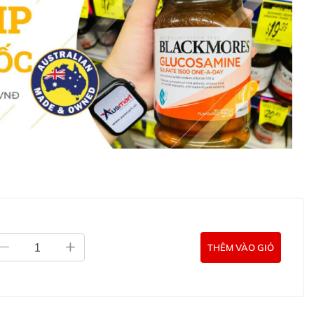
:
0902.571.389
ản phẩm Lily Huỳnh
Đã duyệt nội dung
THÊM VÀO GIỎ