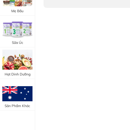
Trang Điểm Mắt
Bổ Khớp - Xương
Mẹ Bầu
Trang Điểm Môi
Bổ Não - Tim Mạch
Tẩy Trang - Toner
Canxi - Vitamin D
Dụng Cụ Trang Điểm
Sữa Úc
"Thực Phẩm Chức Năng Úc"
"Chăm Sóc Sắc Đẹp"
Hạt Dinh Dưỡng
Sản Phẩm Khác