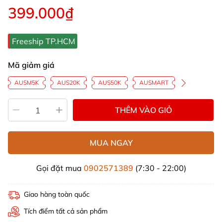
399.000₫
Freeship TP.HCM
Mã giảm giá
AUSM5K
AUS20K
AUS50K
AUSMART
THÊM VÀO GIỎ
MUA NGAY
Gọi đặt mua
0902571389
(7:30 - 22:00)
Giao hàng toàn quốc
Tích điểm tất cả sản phẩm