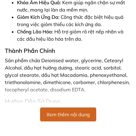
Khóa Ẩm Hiệu Quả:
Kem giúp ngăn chặn sự mất
nước, mang lại làn da mềm mịn.
Giảm Kích Ứng Da:
Công thức đặc biệt hiệu quả
trong việc giảm thiểu các kích ứng da.
Chống Lão Hóa:
Hỗ trợ giảm rõ rệt nếp nhăn và
các dấu hiệu lão hóa trên da.
Thành Phần Chính
Sản phẩm chứa Deionised water, glycerine, Cetearyl
Alcohol, dầu hạt hướng dương, stearic acid, sorbitol,
glycol stearate, dầu hạt Macadamia, phenoxyethanol,
triethanolamine, dimethicone, carbomer, chlorphenesin,
tocopheryl acetate, disodium EDTA.
Hướng Dẫn Sử Dụng
Lấy một lượng nhỏ kem vào đầu ngón tay.
Xem thêm nội dung
Massage nhẹ nhàng lên da, sử dụng hàng ngày để
đạt hiệu quả tốt nhất.