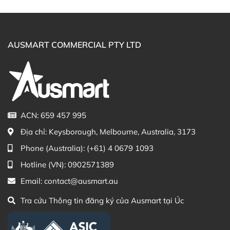
Ausmart tại:
Facebook Ausmart.au
| Hàng Úc chính hãng
Zalo Ausmart.au
| Ausmart Commercial Pty Ltd
AUSMART COMMERCIAL PTY LTD
(Australia)
Điện thoại liên hệ đặt hàng:
0902.571.389
Thạc sĩ Điều dưỡng & Cố vấn sản
Đã duyệt nội
phẩm Lily Huỳnh
dung
ACN: 659 457 995
Địa chỉ:
Keysborough, Melbourne, Australia, 3173
Phone (Australia):
(+61) 4 0679 1093
Hotline (VN):
0902571389
Email:
contact@ausmart.au
Tra cứu Thông tin đăng ký của Ausmart tại Úc