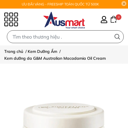
ƯU ĐÃI VÀNG - FREESHIP TOÀN QUỐC TỪ 500K
0
0
Trang chủ
/
Kem Dưỡng Ẩm
/
Kem dưỡng da G&M Australian Macadamia Oil Cream