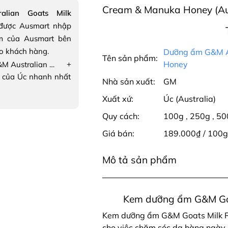
Cream & Manuka Honey (Aus
lian Goats Milk
ược Ausmart nhập
m của Ausmart bên
ho khách hàng.
Dưỡng ẩm G&M Au
Tên sản phẩm:
+
Honey
Dưỡng ẩm G&M Australian Goats Milk Moisturising Cream & Manuka Honey
 của Úc nhanh nhất
Nhà sản xuất:
GM
Xuất xứ:
Úc (Australia)
Quy cách:
100g
,
250g
,
50
Giá bán:
189.000₫ / 100
Mô tả sản phẩm
Kem dưỡng ẩm G&M Goa
Kem dưỡng ẩm G&M Goats Milk Re
cho việc chăm sóc da hàng ngày.