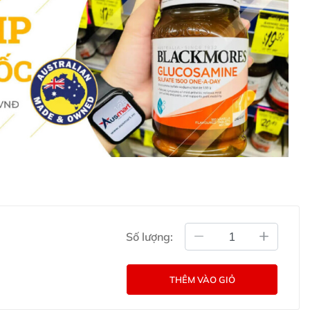
ng ẩm G&M Goats Milk Moisturising Cream & Manuka
 liên hệ với các kênh tư vấn hỗ trợ khách hàng của
g Úc chính hãng
Commercial Pty Ltd (Australia)
:
0902.571.389
ản phẩm Lily Huỳnh
Đã duyệt nội dung
Số lượng:
THÊM VÀO GIỎ