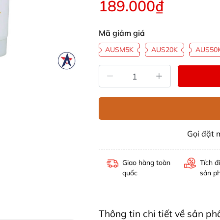
189.000₫
Mã giảm giá
AUSM5K
AUS20K
AUS50
Gọi đặt
Giao hàng toàn
Tích đ
quốc
sản p
Thông tin chi tiết về sản 