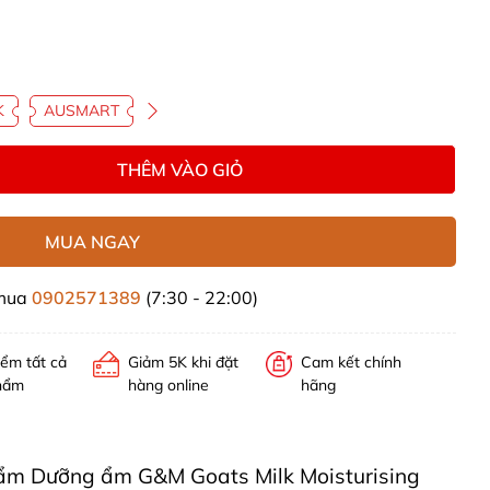
K
AUSMART
THÊM VÀO GIỎ
MUA NGAY
 mua
0902571389
(7:30 - 22:00)
iểm tất cả
Giảm 5K khi đặt
Cam kết chính
hẩm
hàng online
hãng
phẩm Dưỡng ẩm G&M Goats Milk Moisturising