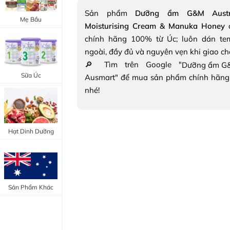
Trang Điểm Mắt
Sản phẩm
Dưỡng ẩm G&M Austra
Bổ Khớp - Xương
Mẹ Bầu
Moisturising Cream & Manuka Honey
đ
Trang Điểm Môi
Bổ Não - Tim Mạch
chính hãng 100% từ Úc; luôn dán te
Tẩy Trang - Toner
ngoài, đầy đủ và nguyên vẹn khi giao c
Canxi - Vitamin D
🔎 Tìm trên Google "
Dụng Cụ Trang Điểm
Sữa Úc
Ausmart" để mua sản phẩm chính hãng
"Thực Phẩm Chức Năng Úc"
nhé!
"Chăm Sóc Sắc Đẹp"
Hạt Dinh Dưỡng
Sản Phẩm Khác