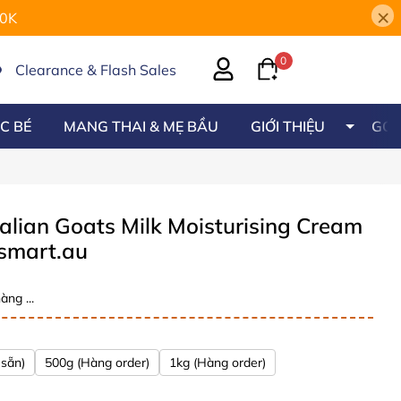
×
00K
0
Clearance & Flash Sales
C BÉ
MANG THAI & MẸ BẦU
GIỚI THIỆU
GÓC
ian Goats Milk Moisturising Cream
smart.au
àng ...
sẵn)
500g (Hàng order)
1kg (Hàng order)