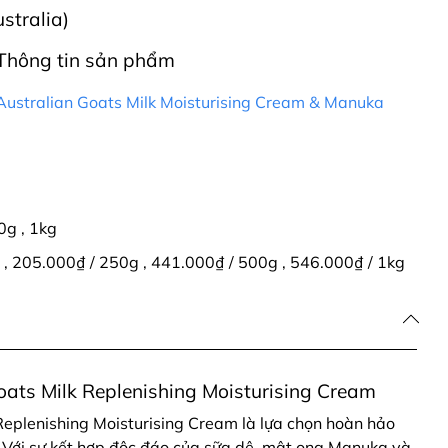
tralia)
Thông tin sản phẩm
stralian Goats Milk Moisturising Cream & Manuka
0g
,
1kg
g
,
205.000₫ / 250g
,
441.000₫ / 500g
,
546.000₫ / 1kg
ts Milk Replenishing Moisturising Cream
plenishing Moisturising Cream là lựa chọn hoàn hảo
 Với sự kết hợp độc đáo của sữa dê, mật ong Manuka và