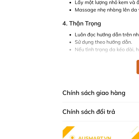
Lấy một lượng nhỏ kem và 
Massage nhẹ nhàng lên da v
4. Thận Trọng
Luôn đọc hướng dẫn trên n
Sử dụng theo hướng dẫn.
Nếu tình trạng da kéo dài, h
Kem dưỡng ẩm G&M Goats Milk Re
da mềm mịn mà còn giúp bảo vệ v
và dưỡng chất giàu giá trị, sản 
làn da của bạn trải qua trải ngh
Chính sách giao hàng
* Lưu ý: Các sản phẩm là thực p
thế cho các loại thuốc chữa bệnh
Chính sách đổi trả
cơ địa của từng người.
Mua Dưỡng ẩm G&M Austral
Honey ở đâu?