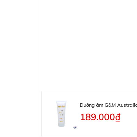
Dưỡng ẩm G&M Australia
Honey
189.000₫