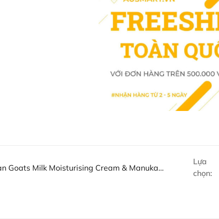
Khách hàng có thể đặt mua Dưỡ
Honey trực tiếp trên website hoặc
Ausmart tại:
Facebook Ausmart.au
| Hàn
Zalo Ausmart.au
| Ausmart 
Điện thoại liên hệ đặt hàng
Thạc sĩ Điều dưỡng & Cố vấn s
Lựa
n Goats Milk Moisturising Cream & Manuka
chọn: