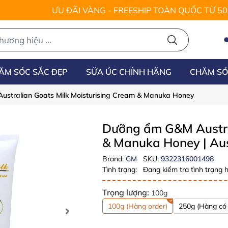
ƯU ĐÃI VÀNG - FREESHIP TOÀN QUỐC TỪ 5
ĂM SÓC SẮC ĐẸP
SỮA ÚC CHÍNH HÃNG
CHĂM SÓ
stralian Goats Milk Moisturising Cream & Manuka Honey
Dưỡng ẩm G&M Austral
& Manuka Honey
| Au
Brand:
GM
SKU:
9322316001498
Tình trạng:
Đang kiểm tra tình trạng h
Trọng lượng:
100g
100g (Hàng order)
250g (Hàng có 