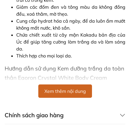
trai có trong kem.
Giảm các đốm đen và tông màu da không đồng
đều, xoá thâm, mờ thẹo.
Cung cấp hydrat hóa cả ngày, để da luôn ẩm mướt
không mất nước, khô sần.
Chứa chiết xuất từ cây mận Kakadu bản địa của
Úc để giúp tăng cường làm trắng da và làm sáng
da.
Thích hợp cho mọi loại da.
Hướng dẫn sử dụng Kem dưỡng trắng da toàn
thân Eaoron Crystal White Body Cream
Cho các bạn từ 16 tuổi trở lên. Massage nhẹ nhàng lên
Xem thêm nội dung
da giúp kem thẩm thấu sâu từ gốc đến ngọn, vừa trắng
sáng vừa xoá thâm vừa giúp da căng bóng đàn hồi như
da em bé.
Chính sách giao hàng
Thành phần Kem dưỡng trắng da toàn thân