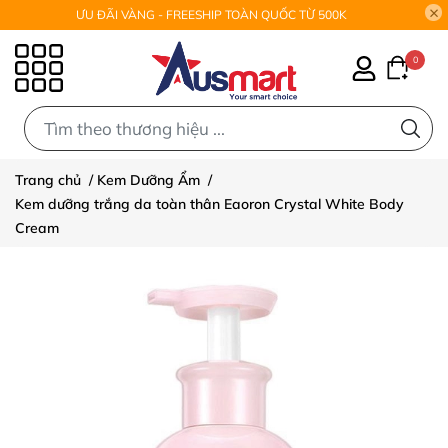
ƯU ĐÃI VÀNG - FREESHIP TOÀN QUỐC TỪ 500K
0
0
Trang chủ
/
Kem Dưỡng Ẩm
/
Kem dưỡng trắng da toàn thân Eaoron Crystal White Body
Cream