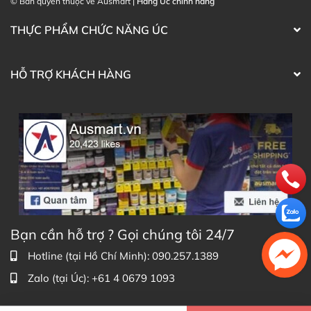
© Bản quyền thuộc về Ausmart |
Hàng Úc chính hãng
THỰC PHẨM CHỨC NĂNG ÚC
HỖ TRỢ KHÁCH HÀNG
Bạn cần hỗ trợ ? Gọi chúng tôi 24/7
Hotline (tại Hồ Chí Minh): 090.257.1389
Zalo (tại Úc): +61 4 0679 1093