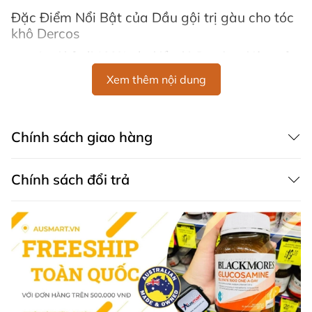
Đặc Điểm Nổi Bật của Dầu gội trị gàu cho tóc
khô Dercos
Loại bỏ tới 100% gàu hiển thị
: Đạt được hiệu quả
rõ rệt ngay lần đầu tiên sử dụng.
Xem thêm nội dung
6 tuần ngăn ngừa tái phát gàu
: Giữ cho tóc sạch
gàu lâu dài.
Cân bằng vi sinh da đầu sau 4 tuần
: Cải thiện và
Chính sách giao hàng
duy trì sự cân bằng của vi sinh vật trên da đầu.
Công thức độc đáo với các hoạt chất da liễu
:
Selenium DS + acid salicylic đã được chứng minh
Chính sách đổi trả
khoa học trong việc trị gàu.
Giảm cảm giác ngứa
: Cung cấp cảm giác dễ chịu
cho da đầu.
Được kiểm nghiệm da liễu
: An toàn cho da đầu
nhạy cảm và có thể sử dụng hàng ngày.