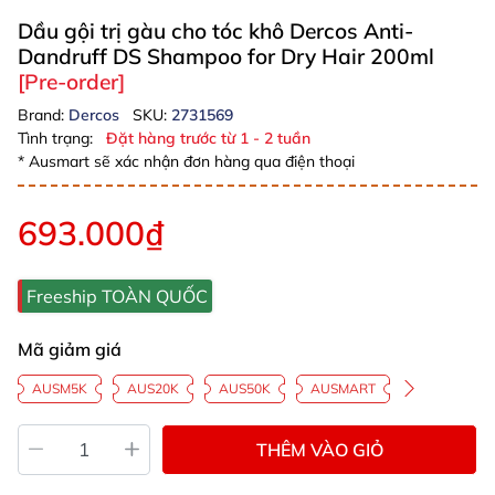
Dầu gội trị gàu cho tóc khô Dercos Anti-
Dandruff DS Shampoo for Dry Hair 200ml
[Pre-order]
Brand:
Dercos
SKU:
2731569
Tình trạng:
Đặt hàng trước từ 1 - 2 tuần
* Ausmart sẽ xác nhận đơn hàng qua điện thoại
693.000₫
Freeship TOÀN QUỐC
Mã giảm giá
AUSM5K
AUS20K
AUS50K
AUSMART
THÊM VÀO GIỎ