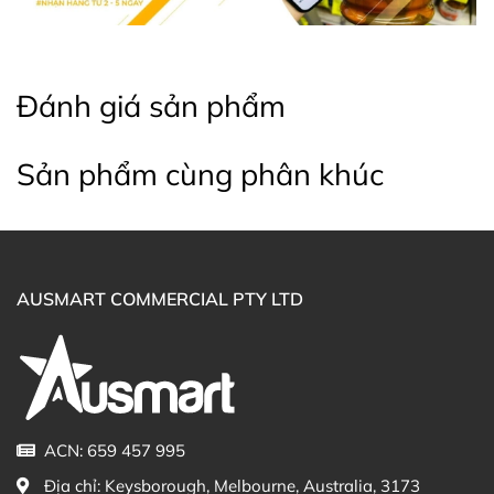
Đánh giá sản phẩm
Sản phẩm cùng phân khúc
AUSMART COMMERCIAL PTY LTD
ACN: 659 457 995
Công dụng của Dầu gội Dercos Anti-Dandruff DS
Shampoo for Dry Hair
Địa chỉ:
Keysborough, Melbourne, Australia, 3173