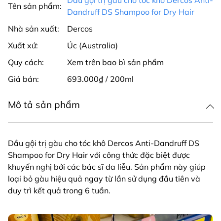
Tên sản phẩm:
Dandruff DS Shampoo for Dry Hair
Nhà sản xuất:
Dercos
Xuất xứ:
Úc (Australia)
Quy cách:
Xem trên bao bì sản phẩm
Giá bán:
693.000₫ / 200ml
Mô tả sản phẩm
Dầu gội trị gàu cho tóc khô Dercos Anti-Dandruff DS
Shampoo for Dry Hair với công thức đặc biệt được
khuyến nghị bởi các bác sĩ da liễu. Sản phẩm này giúp
loại bỏ gàu hiệu quả ngay từ lần sử dụng đầu tiên và
duy trì kết quả trong 6 tuần.