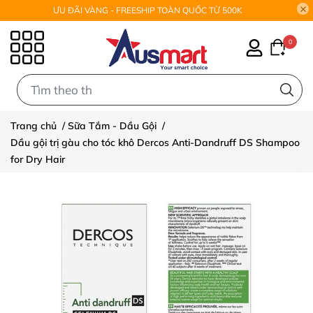
ƯU ĐÃI VÀNG - FREESHIP TOÀN QUỐC TỪ 500K
0
0
Trang chủ
/
Sữa Tắm - Dầu Gội
/
Dầu gội trị gàu cho tóc khô Dercos Anti-Dandruff DS Shampoo
for Dry Hair