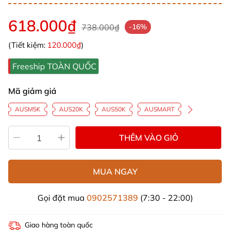
618.000₫
738.000₫
-16%
(Tiết kiệm:
120.000₫
)
Freeship TOÀN QUỐC
Mã giảm giá
AUSM5K
AUS20K
AUS50K
AUSMART
THÊM VÀO GIỎ
MUA NGAY
Gọi đặt mua
0902571389
(7:30 - 22:00)
Giao hàng toàn quốc