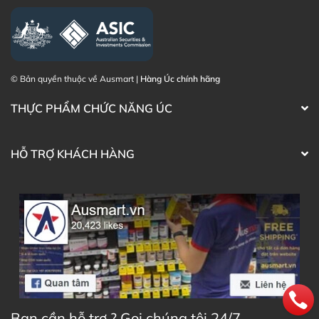
Điện thoại liên hệ đặt hàng:
0902.571.389
Thạc sĩ Điều dưỡng & Cố vấn sản
Đã duyệt nội
phẩm Lily Huỳnh
dung
© Bản quyền thuộc về Ausmart |
Hàng Úc chính hãng
THỰC PHẨM CHỨC NĂNG ÚC
HỖ TRỢ KHÁCH HÀNG
Bạn cần hỗ trợ ? Gọi chúng tôi 24/7