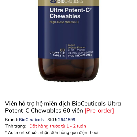
Viên hỗ trợ hệ miễn dịch BioCeuticals Ultra
Potent-C Chewables 60 viên
[Pre-order]
Brand:
BioCeuticals
SKU:
2641599
Tình trạng:
Đặt hàng trước từ 1 - 2 tuần
* Ausmart sẽ xác nhận đơn hàng qua điện thoại