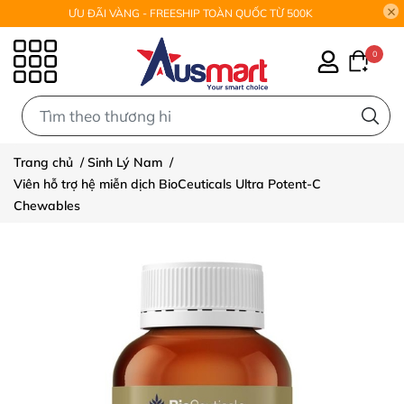
ƯU ĐÃI VÀNG - FREESHIP TOÀN QUỐC TỪ 500K
0
0
Trang chủ
/
Sinh Lý Nam
/
Viên hỗ trợ hệ miễn dịch BioCeuticals Ultra Potent-C
Chewables