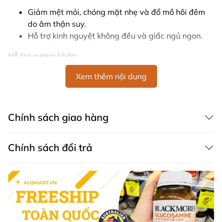
Giảm mệt mỏi, chóng mặt nhẹ và đổ mồ hôi đêm
do âm thận suy.
Hỗ trợ kinh nguyệt không đều và giấc ngủ ngon.
Hỗ trợ xương khớp:
Dâm dương hoắc còn giúp tăng cường sức khỏe
Xem thêm nội dung
xương và giảm đau nhức khớp nhẹ.
Tác dụng chống oxy hóa:
Chính sách giao hàng
Kỷ tử chứa chất chống oxy hóa, giúp giảm hình
thành gốc tự do.
Chính sách đổi trả
Thành phần chính trong viên Fusion Kidney
Tonic bồi bổ và giải độc thận của Úc
Mỗi viên chứa:
Địa hoàng (Rehmannia glutinosa): 300mg (tương
đương 1,5g dược liệu khô)