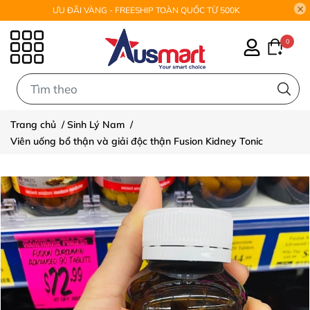
ƯU ĐÃI VÀNG - FREESHIP TOÀN QUỐC TỪ 500K
0
0
Trang chủ
/
Sinh Lý Nam
/
Viên uống bổ thận và giải độc thận Fusion Kidney Tonic