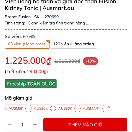
Viên uống bổ thận và giải độc thận Fusion
Kidney Tonic
| Ausmart.au
Brand:
Fusion
SKU:
2706991
Tình trạng:
Đang kiểm tra tình trạng hàng ...
Số viên:
60 viên
60 viên (Hàng order)
120 viên (Hàng order)
1.225.000₫
1.515.000₫
-19%
(Tiết kiệm:
290.000₫
)
Freeship TOÀN QUỐC
Mã giảm giá
AUSM5K
AUS20K
AUS50K
AUSMART
THÊM VÀO GIỎ