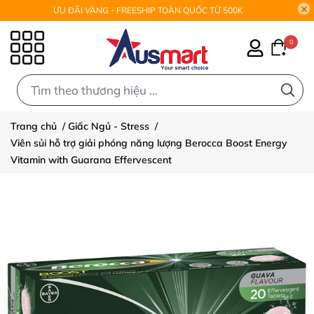
ƯU ĐÃI VÀNG - FREESHIP TOÀN QUỐC TỪ 500K
0
0
Trang chủ
/
Giấc Ngủ - Stress
/
Viên sủi hỗ trợ giải phóng năng lượng Berocca Boost Energy
Vitamin with Guarana Effervescent