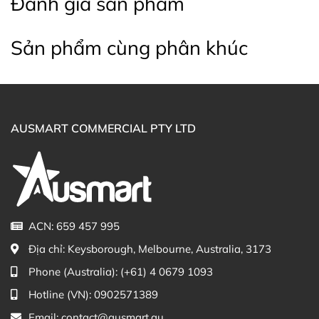
Đánh giá sản phẩm
Hướng dẫn sử dụng viên sủi Berocca Boost
Energy
Sản phẩm cùng phân khúc
Cách dùng:
Hòa tan một viên vào một ly nước.
Thời điểm sử dụng:
Uống mỗi ngày một viên hoặc
theo chỉ định của chuyên gia y tế.
AUSMART COMMERCIAL PTY LTD
ACN: 659 457 995
Địa chỉ:
Keysborough, Melbourne, Australia, 3173
Phone (Australia):
(+61) 4 0679 1093
Hotline (VN):
0902571389
Email:
contact@ausmart.au