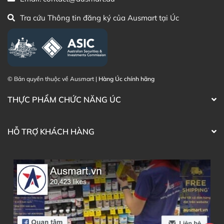
Tra cứu Thông tin đăng ký của Ausmart tại Úc
© Bản quyền thuộc về Ausmart |
Hàng Úc chính hãng
Hướng dẫn sử dụng viên sủi giải phóng năng lượng
Berocca
THỰC PHẨM CHỨC NĂNG ÚC
Lưu ý:
Sản phẩm chứa phenylalanine và sulfites.
HỖ TRỢ KHÁCH HÀNG
Không sử dụng quá 1 viên mỗi ngày.
Không khuyến khích sử dụng sản phẩm cho phụ nữ
mang thai hoặc cho con bú nếu lượng caffeine
hàng ngày vượt quá 200 mg.
Đọc kỹ hướng dẫn trước khi sử dụng và tuân thủ
theo chỉ dẫn.
Bảo quản: