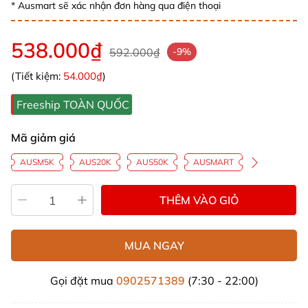
* Ausmart sẽ xác nhận đơn hàng qua điện thoại
538.000₫
592.000₫
-9%
(Tiết kiệm:
54.000₫
)
Freeship TOÀN QUỐC
Mã giảm giá
AUSM5K
AUS20K
AUS50K
AUSMART
THÊM VÀO GIỎ
MUA NGAY
Gọi đặt mua
0902571389
(7:30 - 22:00)