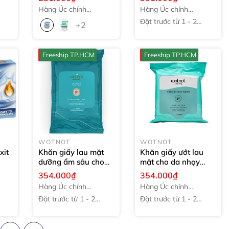
Gum
10 miếng (Cool
Hàng Úc chính
Hàng Úc chính
gy
mint)
hãng
hãng
Đặt trước từ 1 - 2
l
+2
tuần
Freeship TP.HCM
Freeship TP.HCM
WOTNOT
WOTNOT
xit
Khăn giấy lau mặt
Khăn giấy ướt lau
dưỡng ẩm sâu cho
mặt cho da nhạy
24
da khô và da lão hóa
cảm WotNot Natural
354.000₫
354.000₫
WotNot Natural
Organic Sensitive
Hàng Úc chính
Hàng Úc chính
Organic Ultra
Facial Wipes All
hãng
hãng
Đặt trước từ 1 - 2
Đặt trước từ 1 - 2
Hydrating Facial
Skin Types
1 gói (25
tuần
tuần
Wipes Aging/Dry
cái)
Skin
1 gói (25 cái)