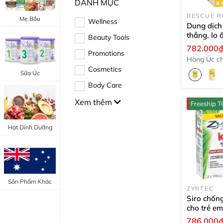
DANH MỤC
Trang Điểm Mắt
Bổ Khớp - Xương
RESCUE 
Mẹ Bầu
Wellness
Dung dịch
Trang Điểm Môi
thẳng, lo 
Bổ Não - Tim Mạch
Beauty Tools
Rescue R
782.000
Tẩy Trang - Toner
Promotions
(Liquid)
Canxi - Vitamin D
Hàng Úc ch
Dụng Cụ Trang Điểm
Cosmetics
hãng
Sữa Úc
"Thực Phẩm Chức Năng Úc"
Body Care
"Chăm Sóc Sắc Đẹp"
Xem thêm
Freeship
Hạt Dinh Dưỡng
Sản Phẩm Khác
ZYRTEC
Siro chống
cho trẻ em
Zyrtec Kid
786.000