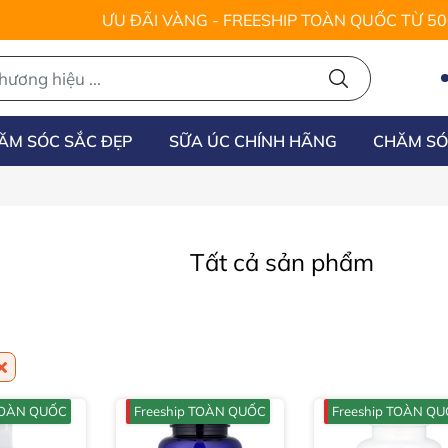
ƯU ĐÃI VÀNG - FREESHIP TOÀN QUỐC TỪ 5
ĂM SÓC SẮC ĐẸP
SỮA ÚC CHÍNH HÃNG
CHĂM SÓ
Tất cả sản phẩm
 TOÀN QUỐC
Freeship TOÀN QUỐC
Freeship TOÀN Q