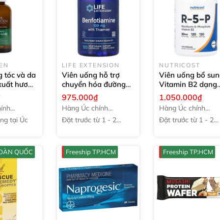
EN
LIFE EXTENSION
NUTRICOST
 tóc và da
Viên uống hỗ trợ
Viên uống bổ su
 xuất hương
chuyển hóa đường
Vitamin B2 dạng
Garden
huyết Life Extension
hoạt tính Nutricos
₫
975.000₫
1.050.000₫
Hair &
Benfotiamine 100mg
R-5-P Riboflavin
ính
Hàng Úc chính
Hàng Úc chính
00ml
with Thiamine
120
Phosphate 50mg
hãng
hãng
ng tại Úc
Đặt trước từ 1 - 2
Đặt trước từ 1 - 2
viên
120 viên
tuần
tuần
 TOÀN QUỐC
Freeship TP.HCM
Freeship TP.HCM