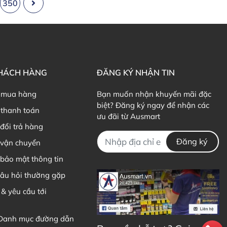
350
KHÁCH HÀNG
ĐĂNG KÝ NHẬN TIN
 mua hàng
Bạn muốn nhận khuyến mãi đặc
biệt? Đăng ký ngay để nhận các
thanh toán
ưu đãi từ Ausmart
đổi trả hàng
Đăng ký
 vận chuyển
bảo mật thông tin
câu hỏi thường gặp
 & yêu cầu tới
 Danh mục đường dẫn