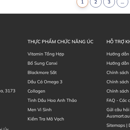
1
2
3
...
THỰC PHẨM CHỨC NĂNG ÚC
HỖ TRỢ 
Vitamin Tổng Hợp
Hướng dẫn
Bổ Sung Canxi
Hướng dẫn 
Blackmore Sắt
Chính sách 
Dầu Cá Omega 3
Chính sách
ia, 3173
Collagen
Chính sách 
Tinh Dầu Hoa Anh Thảo
FAQ - Các 
Men Vi Sinh
Gửi câu hỏi
Ausmart.au
Kiểm Tra Mã Vạch
Sitemaps |
ại Úc