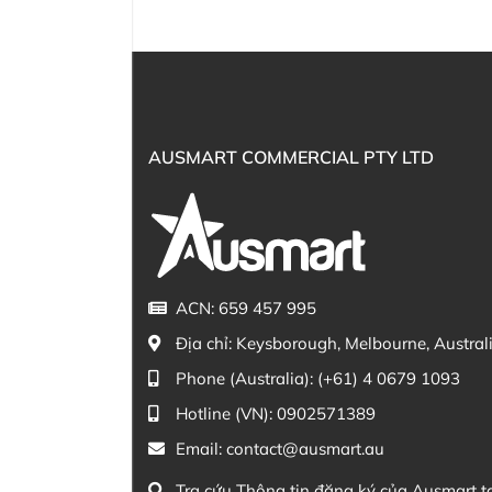
AUSMART COMMERCIAL PTY LTD
ACN: 659 457 995
Địa chỉ:
Keysborough, Melbourne, Austral
Phone (Australia):
(+61) 4 0679 1093
Hotline (VN):
0902571389
Email:
contact@ausmart.au
Tra cứu Thông tin đăng ký của Ausmart t