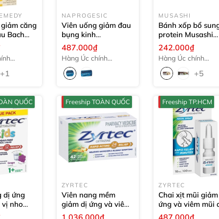
REMEDY
NAPROGESIC
MUSASHI
 giảm căng
Viên uống giảm đau
Bánh xốp bổ sun
âu Bach
bụng kinh
protein Musashi
emedy
10ml
Naprogesic
Protein Wafer
40
₫
487.000₫
242.000₫
Naproxen Sodium
(Choc Caramel)
ính
Hàng Úc chính
Hàng Úc chính
275mg
24 viên
hãng
hãng
+1
+5
 TOÀN QUỐC
Freeship TOÀN QUỐC
Freeship TP.HCM
ZYRTEC
ZYRTEC
 dị ứng
Viên nang mềm
Chai xịt mũi giảm
 vị nho
giảm dị ứng và viêm
ứng và viêm mũi 
s Liquid
mũi dị ứng Zyrtec
ứng Zyrtec
₫
1.036.000₫
487.000₫