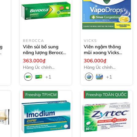
BEROCCA
VICKS
ng
Viên sủi bổ sung
Viên ngậm thông
năng lượng Berocca
mũi xoang Vicks
t
Energy Pinelime
VapoDrops + Sinus
363.000₫
306.000₫
-5-
Crush
15 viên
Congestion Menthol
Hàng Úc chính
Hàng Úc chính
16 viên (Lemon)
hãng
hãng
+1
+1
Freeship TP.HCM
Freeship TOÀN QUỐC