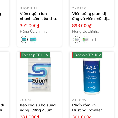
IMODIUM
ZYRTEC
g
Viên ngậm tan
Viên uống giảm dị
nhanh cầm tiêu chảy
ứng và viêm mũi dị
g
Imodium Zapid
ứng Zyrtec Rapid
392.000₫
893.000₫
Diarrhoea
6 viên
Acting Antihistamine
Hàng Úc chính
Hàng Úc chính
Allergy & Hayfever
hãng
hãng
Mini Tablets
30 gói
+1
Freeship TP.HCM
Freeship TP.HCM
ZUUM
ARROW
 dị
Kẹo cao su bổ sung
Phấn rôm ZSC
dị
năng lượng Zuum
Dusting Powder
Energy Chewing
100g
281.000₫
301.000₫