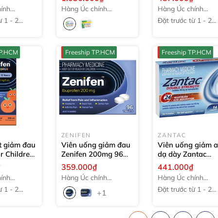
ml
Rapid Acting Relief
Antihistamine
ính
Hàng Úc chính
Hàng Úc chính
Antihistamine
Hayfever & Aller
hãng
hãng
̀ 1 - 2
Đặt trước từ 1 - 2
Hayfever & Allergy
Nasal Spray
10m
tuần
Liquid Capsules
42
gói
TP.HCM
Freeship TP.HCM
Freeship TP.HCM
ZENIFEN
ZANTAC
t giảm đau
Viên uống giảm đau
Viên uống giảm a
r Children
Zenifen 200mg
96
dạ dày Zantac
-12 years
viên
Double Strength 
₫
359.000₫
441.000₫
Hour Ranitidine
ính
Hàng Úc chính
Hàng Úc chính
300mg
14 viên
hãng
hãng
̀ 1 - 2
Đặt trước từ 1 - 2
+1
tuần