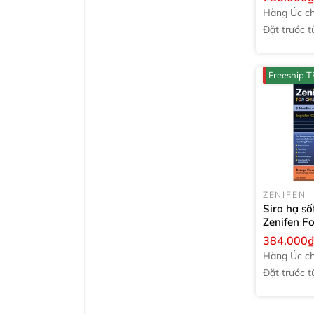
Grape
240
Hàng Úc ch
hãng
Đặt trước tư
tuần
Freeship 
ZENIFEN
Siro hạ số
Zenifen Fo
6 months 
384.000
200ml
Hàng Úc ch
hãng
Đặt trước tư
tuần