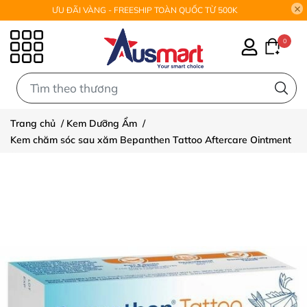
ƯU ĐÃI VÀNG - FREESHIP TOÀN QUỐC TỪ 500K
0
0
Trang chủ
/
Kem Dưỡng Ẩm
/
Kem chăm sóc sau xăm Bepanthen Tattoo Aftercare Ointment