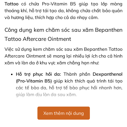
Tattoo
có chứa Pro-Vitamin B5 giúp tạo lớp màng
thoáng khí, hỗ trợ tái tạo da, không chứa chất bảo quản
và hương liệu, thích hợp cho cả da nhạy cảm.
Công dụng kem chăm sóc sau xăm Bepanthen
Tattoo Aftercare Ointment
Việc sử dụng kem chăm sóc sau xăm Bepanthen Tattoo
Aftercare Ointment sẽ mang lại nhiều lợi ích cho cả hình
xăm và làn da ở khu vực xăm chẳng hạn như:
Hỗ trợ phục hồi da:
Thành phần
Dexpanthenol
(Pro-Vitamin B5)
giúp kích thích quá trình tái tạo
các tế bào da, hỗ trợ tế bào phục hồi nhanh hơn,
giúp làm dịu làn da sau xăm.
Bảo vệ da khỏi tác nhân gây hại:
Bepanthen
Tattoo Aftercare Ointment có tác dụng tạo ra một
Xem thêm nội dung
lớp màng bảo vệ giúp giữ ẩm, ngăn chặn vi khuẩn
hoặc bụi bẩn xâm nhập vào vùng da xăm giúp hỗ