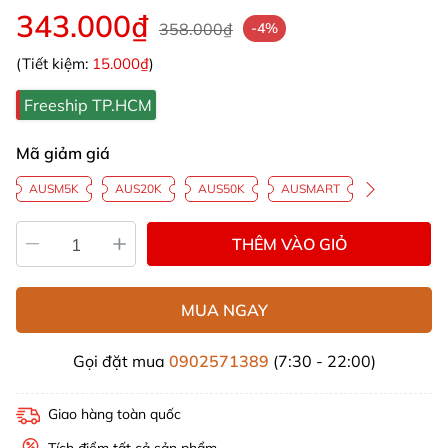
343.000₫
358.000₫
-4%
(Tiết kiệm:
15.000₫
)
Freeship TP.HCM
Mã giảm giá
AUSM5K
AUS20K
AUS50K
AUSMART
THÊM VÀO GIỎ
MUA NGAY
Gọi đặt mua
0902571389
(7:30 - 22:00)
Giao hàng toàn quốc