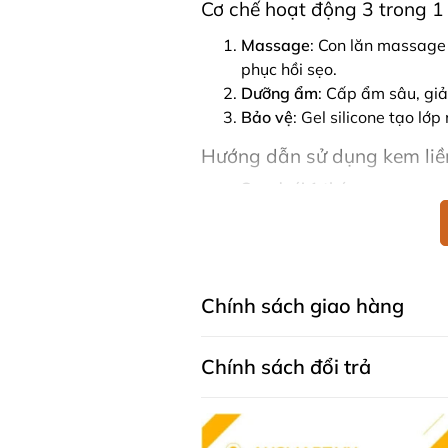
Cơ chế hoạt động 3 trong 1
Massage
: Con lăn massage 
phục hồi sẹo.
Dưỡng ẩm
: Cấp ẩm sâu, gi
Bảo vệ
: Gel silicone tạo lớ
Hướng dẫn sử dụng kem liề
Sẹo dưới 1 tháng
:
Thoa một lớp gel mỏng
Sử dụng 2 lần mỗi ngày
Sẹo trên 1 tháng
:
Dùng con lăn massage 
Chính sách giao hàng
Thoa một lớp gel mỏng
Sử dụng liên tục trong 
Chính sách đổi trả
Lưu ý khi sử dụng
Chỉ dùng ngoài da, không s
Tránh tiếp xúc gần mắt.