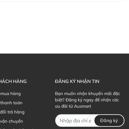
ản phẩm Lily Huỳnh
Đã duyệt nội dung
KHÁCH HÀNG
ĐĂNG KÝ NHẬN TIN
 mua hàng
Bạn muốn nhận khuyến mãi đặc
biệt? Đăng ký ngay để nhận các
thanh toán
ưu đãi từ Ausmart
đổi trả hàng
Đăng ký
 vận chuyển