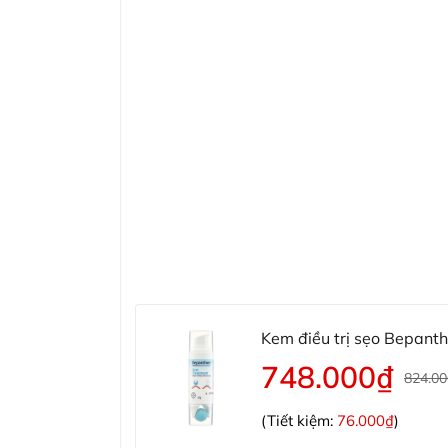
Kem điều trị sẹo Bepant
748.000₫
824.0
(Tiết kiệm:
76.000₫
)