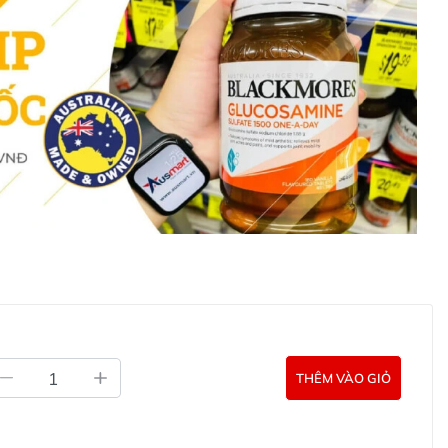
iệu dị ứng với bất kỳ thành phần nào của sản phẩm.
 dùng và giữ sản phẩm ngoài tầm tay trẻ em.
 pháp đáng tin cậy trong việc cải thiện và ngăn ngừa
g 1 cùng thành phần an toàn, sản phẩm mang lại sự
hóng lấy lại làn da mịn màng và tự tin.
nthen Scar Treatment ở đâu?
ều trị sẹo Bepanthen Scar Treatment trực tiếp trên
h tư vấn hỗ trợ khách hàng của Ausmart tại:
g Úc chính hãng
THÊM VÀO GIỎ
Commercial Pty Ltd (Australia)
:
0902.571.389