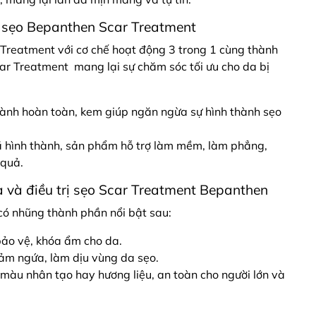
ị sẹo Bepanthen Scar Treatment
Treatment với cơ chế hoạt động 3 trong 1 cùng thành
r Treatment mang lại sự chăm sóc tối ưu cho da bị
 lành hoàn toàn, kem giúp ngăn ngừa sự hình thành sẹo
 đã hình thành, sản phẩm hỗ trợ làm mềm, làm phẳng,
 quả.
và điều trị sẹo Scar Treatment Bepanthen
ó nhũng thành phần nổi bật sau:
bảo vệ, khóa ẩm cho da.
iảm ngứa, làm dịu vùng da sẹo.
màu nhân tạo hay hương liệu, an toàn cho người lớn và