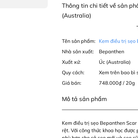
Thông tin chi tiết về sản 
(Australia)
Tên sản phẩm:
Kem điều trị sẹo
Nhà sản xuất:
Bepanthen
Xuất xứ:
Úc (Australia)
Quy cách:
Xem trên bao bì
Giá bán:
748.000₫ / 20g
Mô tả sản phẩm
Kem điều trị sẹo Bepanthen Scar 
rệt. Với công thức khoa học được 
phù hợp cho cả sẹo mới và sẹo cũ