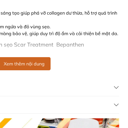
sáng tạo giúp phá vỡ collagen dư thừa, hỗ trợ quá trình
ảm ngứa và đỏ vùng sẹo.
p màng bảo vệ, giúp duy trì độ ẩm và cải thiện bề mặt da.
n sẹo Scar Treatment Bepanthen
 lên vùng sẹo đã đóng hoàn toàn.
Xem thêm nội dung
 liên tục cho đến khi sẹo được 1 tháng.
nhẹ nhàng lên bề mặt sẹo vài lần.
 lên vùng sẹo, sử dụng 2 lần mỗi ngày.
ít nhất 2 tháng để đạt hiệu quả tối ưu.
ử dụng trên vết thương hở hoặc niêm mạc.