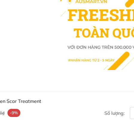
Ngưng sử dụng nếu có dấu h
Đọc kỹ hướng dẫn trước khi
Bảo quản
Nhiệt độ dưới 25°C.
Bao bì tái chế được.
Bepanthen Scar Treatment là giải
sẹo. Với cơ chế hoạt động 3 tron
chăm sóc tối ưu, giúp bạn nhanh c
Mua Kem điều trị sẹo Bepa
Khách hàng có thể đặt mua Kem đi
website hoặc liên hệ với các kên
hen Scar Treatment
Facebook Ausmart.au
| Hàn
-9%
Số lượng:
00₫
Zalo Ausmart.au
| Ausmart 
Điện thoại liên hệ đặt hàng