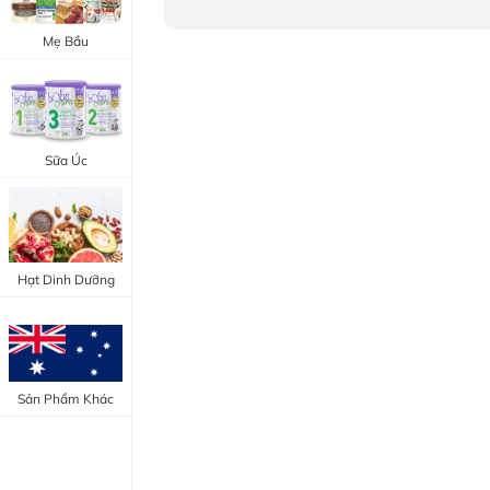
Trang Điểm Mắt
Bổ Khớp - Xương
Mẹ Bầu
Trang Điểm Môi
Bổ Não - Tim Mạch
Tẩy Trang - Toner
Canxi - Vitamin D
Dụng Cụ Trang Điểm
Sữa Úc
"Thực Phẩm Chức Năng Úc"
"Chăm Sóc Sắc Đẹp"
Hạt Dinh Dưỡng
Sản Phẩm Khác