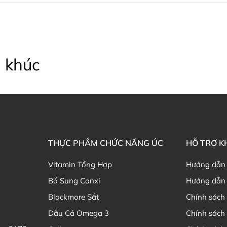
Thạc sĩ Điều dưỡng & Cố vấn s
 khúc
THỰC PHẨM CHỨC NĂNG ÚC
HỖ TRỢ 
Vitamin Tổng Hợp
Hướng dẫn
Bổ Sung Canxi
Hướng dẫn 
Blackmore Sắt
Chính sách 
Dầu Cá Omega 3
Chính sách