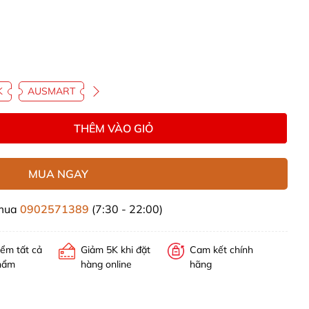
K
AUSMART
THÊM VÀO GIỎ
MUA NGAY
 mua
0902571389
(7:30 - 22:00)
iểm tất cả
Giảm 5K khi đặt
Cam kết chính
hẩm
hàng online
hãng