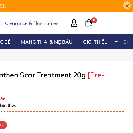
×
00K
0
Clearance & Flash Sales
C BÉ
MANG THAI & MẸ BẦU
GIỚI THIỆU
GÓC
anthen Scar Treatment 20g
[Pre-
ần
iện thoại
9%