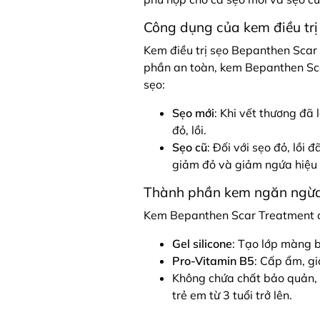
Công dụng của kem điều tr
Kem điều trị sẹo Bepanthen Scar 
phần an toàn, kem Bepanthen Sca
sẹo:
Sẹo mới
: Khi vết thương đã
đỏ, lồi.
Sẹo cũ
: Đối với sẹo đỏ, lồi
giảm đỏ và giảm ngứa hiệu
Thành phần kem ngăn ngừa 
Kem Bepanthen Scar Treatment c
Gel silicone
: Tạo lớp màng 
Pro-Vitamin B5
: Cấp ẩm, g
Không chứa chất bảo quản, 
trẻ em từ 3 tuổi trở lên.