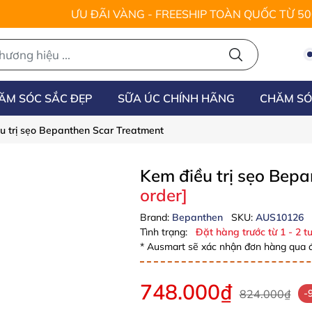
ƯU ĐÃI VÀNG - FREESHIP TOÀN QUỐC TỪ 5
ĂM SÓC SẮC ĐẸP
SỮA ÚC CHÍNH HÃNG
CHĂM SÓ
u trị sẹo Bepanthen Scar Treatment
Kem điều trị sẹo Bep
order]
Brand:
Bepanthen
SKU:
AUS10126
Tình trạng:
Đặt hàng trước từ 1 - 2 tu
* Ausmart sẽ xác nhận đơn hàng qua đ
748.000₫
824.000₫
-