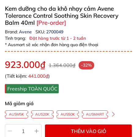
Kem dưỡng cho da khô nhạy cảm Avene
Tolerance Control Soothing Skin Recovery
Balm 40ml
[Pre-order]
Brand:
Avene
SKU:
2700049
Tình trạng:
Đặt hàng trước từ 1 - 2 tuần
* Ausmart sẽ xác nhận đơn hàng qua điện thoại
923.000₫
1.364.000₫
-32%
(Tiết kiệm:
441.000₫
)
Freeship TOÀN QUỐC
Mã giảm giá
AUSM5K
AUS20K
AUS50K
AUSMART
THÊM VÀO GIỎ