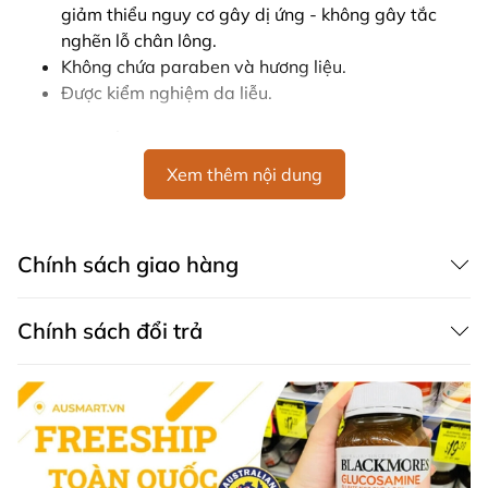
giảm thiểu nguy cơ gây dị ứng - không gây tắc
nghẽn lỗ chân lông.
Không chứa paraben và hương liệu.
Được kiểm nghiệm da liễu.
Thành Phần
Xem thêm nội dung
Nước Suối Khoáng Avène, Caprylic/Capric
Triglyceride, Glycerin, Cetearyl Alcohol, Shea
Butter, Squalane, Beeswax, Cetearyl Glucoside,
Cetyl Esters, Aquaphilus Dolomiae Extract Filtrate,
Chính sách giao hàng
Arginine, Citric Acid, Tromethamine, Water,
Xanthan Gum.
Chính sách đổi trả
Hướng Dẫn Sử Dụng
Áp dụng vào buổi sáng và tối lên mặt, cổ và vùng
da quanh mắt.
Nhẹ nhàng bóp tuýp để lấy lượng kem mong
muốn.