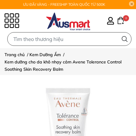
ƯU ĐÃI VÀNG - FREESHIP TOÀN QUỐC TỪ 500K
0
0
Trang chủ
/
Kem Dưỡng Ẩm
/
Kem dưỡng cho da khô nhạy cảm Avene Tolerance Control
Soothing Skin Recovery Balm