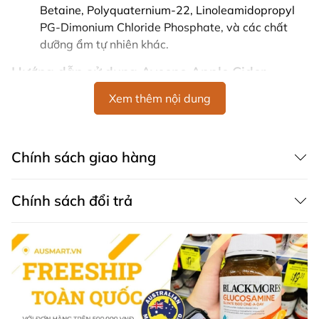
Betaine, Polyquaternium-22, Linoleamidopropyl
PG-Dimonium Chloride Phosphate, và các chất
dưỡng ẩm tự nhiên khác.
Hướng dẫn sử dụng Aveeno Apple Cider
Vinegar Clarifying Shampoo For Dull Hair
Xem thêm nội dung
Sau khi gội đầu, thoa dầu xả đều lên tóc, tập trung vào
phần ngọn tóc. Để khoảng 3-5 phút, sau đó xả sạch với
nước.
Chính sách giao hàng
Cảnh báo
Chính sách đổi trả
Chỉ sử dụng theo hướng dẫn.
Tránh tiếp xúc với mắt. Nếu sản phẩm dính vào
mắt, rửa kỹ bằng nước.
Để xa tầm tay trẻ em.
Aveeno Apple Cider Vinegar Clarifying Shampoo
của
Úc là lựa chọn tuyệt vời cho những ai có tóc xỉn màu và
da đầu dầu. Với thành phần tự nhiên như giấm táo và