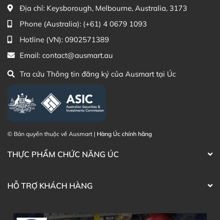
phẩm Lily Huỳnh
dung
Địa chỉ:
Keysborough, Melbourne, Australia, 3173
Phone (Australia):
(+61) 4 0679 1093
Hotline (VN):
0902571389
Email:
contact@ausmart.au
Tra cứu Thông tin đăng ký của Ausmart tại Úc
© Bản quyền thuộc về Ausmart |
Hàng Úc chính hãng
THỰC PHẨM CHỨC NĂNG ÚC
HỖ TRỢ KHÁCH HÀNG