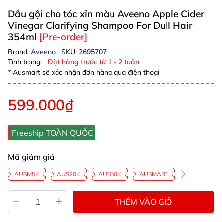
Dầu gội cho tóc xỉn màu Aveeno Apple Cider
Vinegar Clarifying Shampoo For Dull Hair
354ml
[Pre-order]
Brand:
Aveeno
SKU:
2695707
Tình trạng:
Đặt hàng trước từ 1 - 2 tuần
* Ausmart sẽ xác nhận đơn hàng qua điện thoại
599.000₫
Freeship TOÀN QUỐC
Mã giảm giá
AUSM5K
AUS20K
AUS50K
AUSMART
THÊM VÀO GIỎ