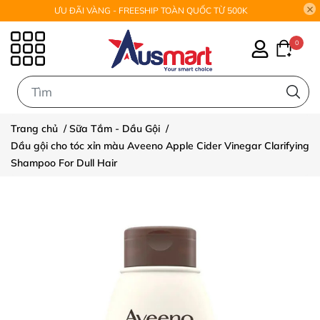
ƯU ĐÃI VÀNG - FREESHIP TOÀN QUỐC TỪ 500K
0
0
Trang chủ
/
Sữa Tắm - Dầu Gội
/
Dầu gội cho tóc xỉn màu Aveeno Apple Cider Vinegar Clarifying
Shampoo For Dull Hair