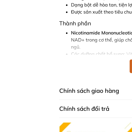
Dạng bột dễ hòa tan, tiện l
Được sản xuất theo tiêu chu
Thành phần
Nicotinamide Mononucleoti
NAD+ trong cơ thể, giúp chố
ngủ.
Các dưỡng chất bổ sung
: V
phần cụ thể có thể thay đổi
Hướng dẫn sử dụng
Liều lượng
: Pha 1 gói
(hoặc t
nước trái cây hoặc đồ uống 
Chính sách giao hàng
Thời điểm sử dụng
:
Uống
1 lần/ngày
, tốt 
Chính sách đổi trả
trình tái tạo tế bào tr
Có thể dùng trước hoặc
Cách dùng hiệu quả
: Để đạt
ít nhất 1-3 tháng, tùy thuộc