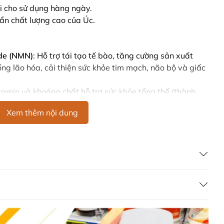
ợi cho sử dụng hàng ngày.
ẩn chất lượng cao của Úc.
de (NMN)
: Hỗ trợ tái tạo tế bào, tăng cường sản xuất
ng lão hóa, cải thiện sức khỏe tim mạch, não bộ và giấc
itamin và khoáng chất hỗ trợ sức khỏe tổng thể (thành
 theo công thức nhà sản xuất).
Xem thêm nội dung
heo liều lượng ghi trên bao bì)
với 100-200ml nước lọc,
không cồn. Khuấy đều cho đến khi bột tan hoàn toàn.
nhất vào
buổi sáng
để hỗ trợ năng lượng và kích hoạt quá
ong ngày.
 sau bữa ăn, tùy theo hướng dẫn của chuyên gia y tế.
 kết quả tối ưu, duy trì sử dụng đều đặn mỗi ngày trong
 vào mục tiêu sức khỏe(chống lão hóa, cải thiện giấc ngủ,