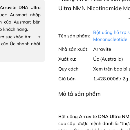
Arravite DNA Ultra
Ultra NMN Nicotinamide Mon
ợc Ausmart nhập
m của Ausmart bên
ho khách hàng.
Bột uống hỗ trợ 
Tên sản phẩm:
+
Bột uống hỗ trợ sức khỏe Arravite DNA Ultra NMN Nicotinamide Mononucleotide
Mononucleotide
 của Úc nhanh nhất
Nhà sản xuất:
Arravite
Xuất xứ:
Úc (Australia)
Quy cách:
Xem trên bao bì
Giá bán:
1.428.000₫ / 2g 
Mô tả sản phẩm
Bột uống
Arravite DNA Ultra NM
cao cấp, được mệnh danh là “thực