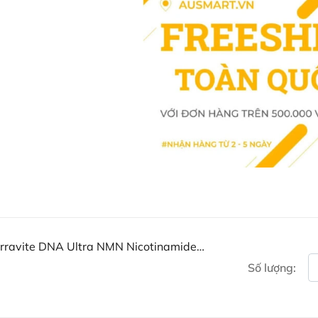
tăng cường năng lượng)
Lưu ý
:
Đọc kỹ hướng dẫn trước khi
Nếu triệu chứng bất thường 
Không sử dụng nếu niêm ph
Sản phẩm là thực phẩm bổ s
Cảnh báo
Tham khảo ý kiến bác sĩ trư
có tình trạng sức khỏe đặc 
Ngừng sử dụng nếu xảy ra k
Bảo quản nơi khô ráo, thoán
Arravite DNA Ultra NMN Nicotinamide
Chỉ định
Số lượng:
Bổ sung NMN để hỗ trợ chống
và năng lượng.