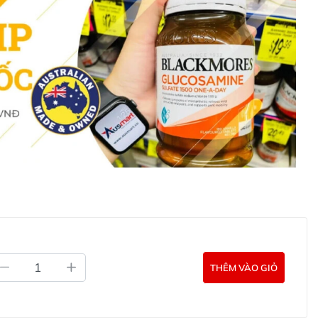
 dùng.
xảy ra, tham khảo ý kiến bác sĩ.
ong sản phẩm bị hỏng.
ung, không thay thế chế độ ăn uống cân bằng.
ớc khi dùng nếu bạn đang mang thai, cho con bú, hoặc
biệt như bệnh tim mạch, tiểu đường.
ích ứng hoặc triệu chứng bất thường.
g mát, tránh ánh nắng trực tiếp.
THÊM VÀO GIỎ
 lão hóa, cải thiện sức khỏe tim mạch, giấc ngủ, trí nhớ