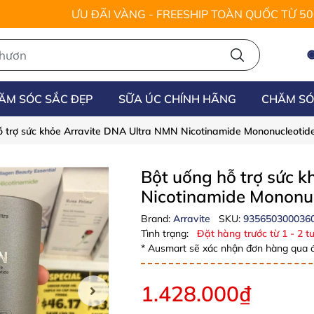
ƯU ĐÃI VÀNG - FREESHIP TOÀN QUỐC TỪ 5
ĂM SÓC SẮC ĐẸP
SỮA ÚC CHÍNH HÃNG
CHĂM SÓ
ỗ trợ sức khỏe Arravite DNA Ultra NMN Nicotinamide Mononucleotid
Bột uống hỗ trợ sức 
Nicotinamide Mononuc
Brand:
Arravite
SKU:
935650300036
Tình trạng:
Đặt hàng trước từ 1 - 2 tu
* Ausmart sẽ xác nhận đơn hàng qua đ
1.428.000₫