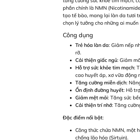
tăng cường sức khỏe tim mạch, cả
phần chính là NMN (Nicotinamide 
tạo tế bào, mang lại làn da tươi 
chọn lý tưởng cho những ai muốn d
Công dụng
Trẻ hóa làn da
: Giảm nếp n
rỡ.
Cải thiện giấc ngủ
: Giảm mấ
Hỗ trợ sức khỏe tim mạch
: 
cao huyết áp, xơ vữa động 
Tăng cường miễn dịch
: Nân
Ổn định đường huyết
: Hỗ tr
Giảm mệt mỏi
: Tăng sức bề
Cải thiện trí nhớ
: Tăng cường
Đặc điểm nổi bật
:
Công thức chứa NMN, một hợ
chống lão hóa (Sirtuin).