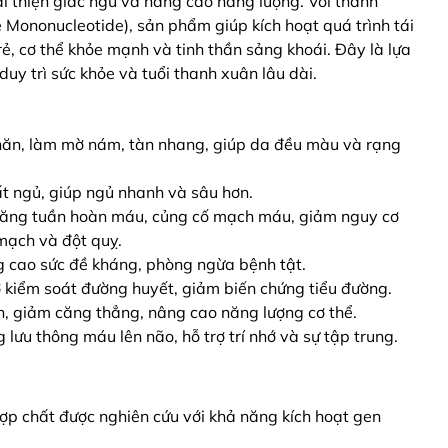
i thiện giấc ngủ và nâng cao năng lượng. Với thành
Mononucleotide), sản phẩm giúp kích hoạt quá trình tái
trẻ, cơ thể khỏe mạnh và tinh thần sảng khoái. Đây là lựa
uy trì sức khỏe và tuổi thanh xuân lâu dài.
hăn, làm mờ nám, tàn nhang, giúp da đều màu và rạng
t ngủ, giúp ngủ nhanh và sâu hơn.
Tăng tuần hoàn máu, củng cố mạch máu, giảm nguy cơ
mạch và đột quỵ.
g cao sức đề kháng, phòng ngừa bệnh tật.
ợ kiểm soát đường huyết, giảm biến chứng tiểu đường.
n, giảm căng thẳng, nâng cao năng lượng cơ thể.
 lưu thông máu lên não, hỗ trợ trí nhớ và sự tập trung.
p chất được nghiên cứu với khả năng kích hoạt gen