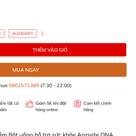
K
AUSMART
THÊM VÀO GIỎ
MUA NGAY
 mua
0902571389
(7:30 - 22:00)
iểm tất cả
Giảm 5K khi đặt
Cam kết chính
hẩm
hàng online
hãng
hẩm Bột uống hỗ trợ sức khỏe Arravite DNA