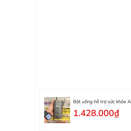
Bột uống hỗ trợ sức khỏe 
Mononucleotide
1.428.000₫