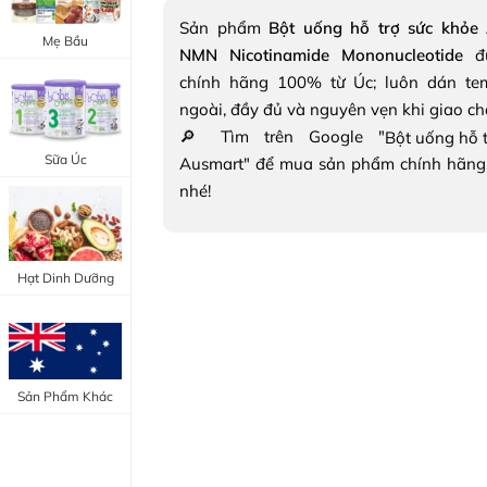
Trang Điểm Mắt
Sản phẩm
Bột uống hỗ trợ sức khỏe 
Bổ Khớp - Xương
Mẹ Bầu
NMN Nicotinamide Mononucleotide
đư
Trang Điểm Môi
Bổ Não - Tim Mạch
chính hãng 100% từ Úc; luôn dán te
Tẩy Trang - Toner
ngoài, đầy đủ và nguyên vẹn khi giao c
Canxi - Vitamin D
🔎 Tìm trên Google "
Dụng Cụ Trang Điểm
Sữa Úc
Ausmart" để mua sản phẩm chính hãng
"Thực Phẩm Chức Năng Úc"
nhé!
"Chăm Sóc Sắc Đẹp"
Hạt Dinh Dưỡng
Sản Phẩm Khác