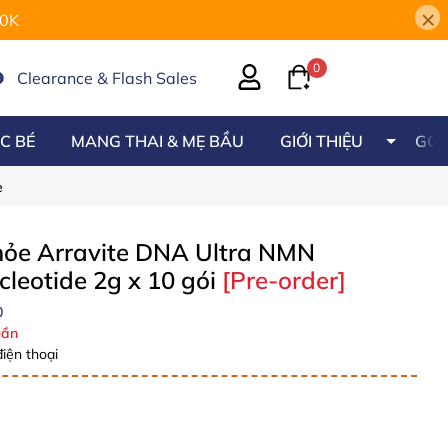
×
00K
0
Clearance & Flash Sales
C BÉ
MANG THAI & MẸ BẦU
GIỚI THIỆU
GÓC
e
khỏe Arravite DNA Ultra NMN
leotide 2g x 10 gói
[Pre-order]
0
ần
iện thoại