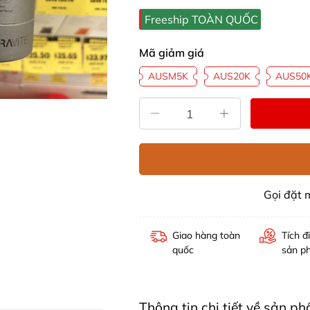
Freeship TOÀN QUỐC
Mã giảm giá
AUSM5K
AUS20K
AUS50
Gọi đặt
Giao hàng toàn
Tích đ
quốc
sản p
Thông tin chi tiết về sản p