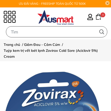
ƯU ĐÃI VÀNG - FREESHIP TOÀN QUỐC TỪ 500K
0
0
Trang chủ
/
Giảm Đau - Cảm Cúm
/
Tuýp kem trị vết loét lạnh Zovirax Cold Sore (Aciclovir 5%)
Cream