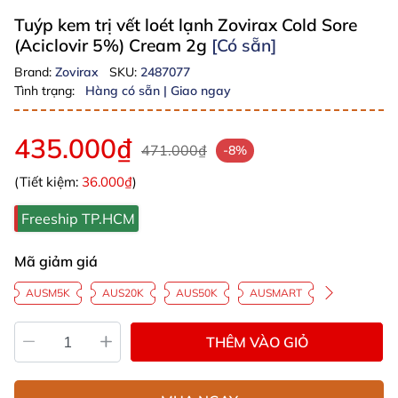
Tuýp kem trị vết loét lạnh Zovirax Cold Sore
(Aciclovir 5%) Cream 2g
[Có sẵn]
Brand:
Zovirax
SKU:
2487077
Tình trạng:
Hàng có sẵn | Giao ngay
435.000₫
471.000₫
-8%
(Tiết kiệm:
36.000₫
)
Freeship TP.HCM
Mã giảm giá
AUSM5K
AUS20K
AUS50K
AUSMART
THÊM VÀO GIỎ