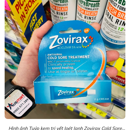
Hình ảnh Tuýp kem trị vết loét lạnh Zovirax Cold Sore