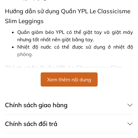
Hướng dẫn sử dụng Quần YPL Le Classicisme
Slim Leggings
Quần giảm béo YPL có thể giặt tay và giặt máy
nhưng tốt nhất nên giặt bằng tay.
Nhiệt độ nước có thể được sử dụng ở nhiệt độ
phòng.
Thành phần Quần YPL Le Classicisme Slim
Leggings
Xem thêm nội dung
50,5% Polyamide, 28,5% Viscose, 16,9% Polyester,
4,1% Spandex.
Chính sách giao hàng
Hướng dẫn bảo quản Quần YPL Le
Classicisme Slim Leggings
Chính sách đổi trả
Không dùng chất tẩy, không nên phơi trực tiếp dưới ánh