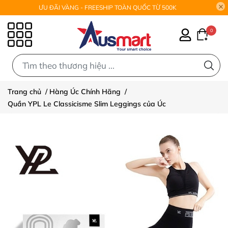
ƯU ĐÃI VÀNG - FREESHIP TOÀN QUỐC TỪ 500K
0
0
Trang chủ
/
Hàng Úc Chính Hãng
/
Quần YPL Le Classicisme Slim Leggings của Úc