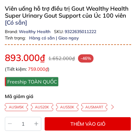
Viên uống hỗ trợ điều trị Gout Wealthy Health
Super Urinary Gout Support của Úc 100 viên
[Có sẵn]
Brand:
Wealthy Health
SKU:
9322635011222
Tình trạng:
Hàng có sẵn | Giao ngay
893.000₫
1.652.000₫
-46%
(Tiết kiệm:
759.000₫
)
Freeship TOÀN QUỐC
Mã giảm giá
AUSM5K
AUS20K
AUS50K
AUSMART
THÊM VÀO GIỎ