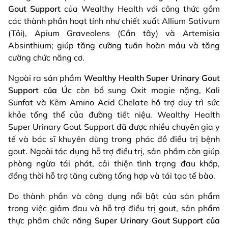
Gout Support
của Wealthy Health
với công thức gồm
các thành phần hoạt tính như chiết xuất Allium Sativum
(Tỏi), Apium Graveolens (Cần tây) và Artemisia
Absinthium; giúp tăng cường tuần hoàn máu và tăng
cường chức năng cơ.
Ngoài ra sản phẩm
Wealthy Health Super Urinary Gout
Support của Úc
còn bổ sung Oxit magie nặng, Kali
Sunfat và Kẽm Amino Acid Chelate hỗ trợ duy trì sức
khỏe tổng thể của đường tiết niệu. Wealthy Health
Super Urinary Gout Support đã được nhiều chuyên gia y
tế và bác sĩ khuyên dùng trong phác đồ điều trị bệnh
gout. Ngoài tác dụng hỗ trợ điều trị, sản phẩm còn giúp
phòng ngừa tái phát, cải thiện tình trạng đau khớp,
đồng thời hỗ trợ tăng cường tổng hợp và tái tạo tế bào.
Do thành phần và công dụng nổi bật của sản phẩm
trong việc giảm đau và hỗ trợ điều trị gout, sản phẩm
thực phẩm chức năng
Super Urinary Gout Support của