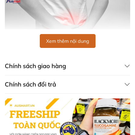
Xem thêm nội dung
Chính sách giao hàng
Ngày càng nhiều nam giới từ 55-75 tuổi mắc các bệnh
liên quan đến tuyến tiền liệt
Không chỉ dừng lại ở đó, công thức đặc biệt của Prosta
Chính sách đổi trả
Strong 1 của Wealthy Health còn được tối ưu hóa để
phù hợp với cơ địa người Á Đông. Điều này cho thấy
được sự nghiên cứu kỹ lưỡng và quan tâm đặc biệt của
Wealthy Health trong việc tạo ra một sản phẩm không
chỉ chất lượng mà còn phù hợp với đặc điểm sinh học
của người tiêu dùng trên toàn thế giới.