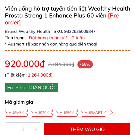
Viên uống hỗ trợ tuyến tiền liệt Wealthy Health
Prosta Strong 1 Enhance Plus 60 viên
[Pre-
order]
Brand:
Wealthy Health
SKU:
9322635009847
Tình trạng:
Đặt hàng trước từ 1 - 2 tuần
* Ausmart sẽ xác nhận đơn hàng qua điện thoại
920.000₫
2.184.000₫
-58%
(Tiết kiệm:
1.264.000₫
)
Freeship TOÀN QUỐC
Mã giảm giá
AUSM5K
AUS20K
AUS50K
AUSMART
THÊM VÀO GIỎ