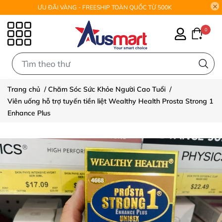
ƯU ĐÃI VÀNG - FREESHIP TOÀN QUỐC TỪ 500K
0
0
Trang chủ
/
Chăm Sóc Sức Khỏe Người Cao Tuổi
/
Viên uống hỗ trợ tuyến tiền liệt Wealthy Health Prosta Strong 1
Enhance Plus