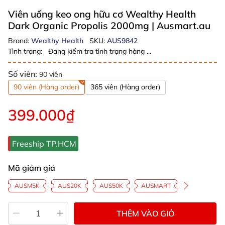
Viên uống keo ong hữu cơ Wealthy Health
Dark Organic Propolis 2000mg
| Ausmart.au
Brand:
Wealthy Health
SKU:
AUS9842
Tình trạng:
Đang kiểm tra tình trạng hàng ...
Số viên:
90 viên
90 viên (Hàng order)
365 viên (Hàng order)
399.000₫
Freeship TP.HCM
Mã giảm giá
AUSM5K
AUS20K
AUS50K
AUSMART
THÊM VÀO GIỎ