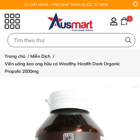
ƯU ĐÃI VÀNG - FREESHIP TOÀN QUỐC TỪ 500K
0
0
Trang chủ
/
Miễn Dịch
/
Viên uống keo ong hữu cơ Wealthy Health Dark Organic
Propolis 2000mg