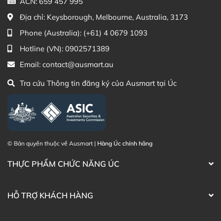
ACN: 659 457 995
Thạc sĩ Điều dưỡng & Cố vấn sản
Đã duyệt nội
Địa chỉ:
Keysborough, Melbourne, Australia, 3173
phẩm Lily Huỳnh
dung
Phone (Australia):
(+61) 4 0679 1093
Hotline (VN):
0902571389
Email:
contact@ausmart.au
Tra cứu Thông tin đăng ký của Ausmart tại Úc
© Bản quyền thuộc về Ausmart |
Hàng Úc chính hãng
THỰC PHẨM CHỨC NĂNG ÚC
HỖ TRỢ KHÁCH HÀNG