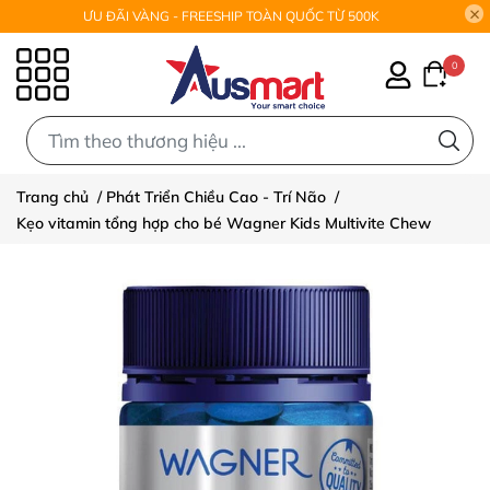
ƯU ĐÃI VÀNG - FREESHIP TOÀN QUỐC TỪ 500K
0
0
Trang chủ
/
Phát Triển Chiều Cao - Trí Não
/
Kẹo vitamin tổng hợp cho bé Wagner Kids Multivite Chew