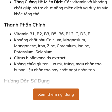
Tăng Cường Hệ Miễn Dịch
: Các vitamin và khoáng
chất giúp hỗ trợ chức năng miễn dịch và duy trì sức
khỏe tổng thể.
Thành Phần Chính
Vitamin B1, B2, B3, B5, B6, B12, C, D3, E.
Khoáng chất như Calcium, Magnesium,
Manganese, Iron, Zinc, Chromium, Iodine,
Potassium, Selenium.
Citrus bioflavonoids extract.
Không chứa gluten, lúa mì, trứng, màu nhân tạo,
hương liệu nhân tạo hay chất ngọt nhân tạo.
Hướng Dẫn Sử Dụng
Trẻ Em 3-8 Tuổi
: Nhậu 2 viên mỗi ngày kèm thức
Xem thêm nội dung
ăn.
Trẻ Em 9 Tuổi Trở Lên
: Nhậu 2-3 viên mỗi ngày
kèm thức ăn.