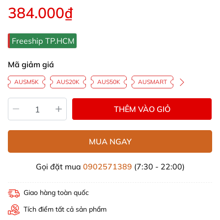
384.000₫
Freeship TP.HCM
Mã giảm giá
AUSM5K
AUS20K
AUS50K
AUSMART
THÊM VÀO GIỎ
MUA NGAY
Gọi đặt mua
0902571389
(7:30 - 22:00)
Giao hàng toàn quốc
Tích điểm tất cả sản phẩm