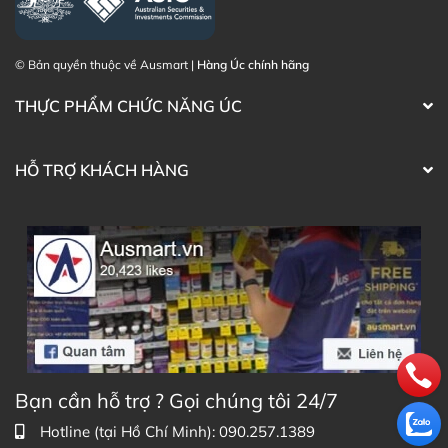
Điện thoại liên hệ đặt hàng:
0902.571.389
Thạc sĩ Điều dưỡng & Cố vấn sản
Đã duyệt nội
© Bản quyền thuộc về Ausmart |
Hàng Úc chính hãng
phẩm Lily Huỳnh
dung
THỰC PHẨM CHỨC NĂNG ÚC
HỖ TRỢ KHÁCH HÀNG
Bạn cần hỗ trợ ? Gọi chúng tôi 24/7
Hotline (tại Hồ Chí Minh): 090.257.1389