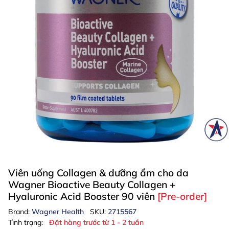
Viên uống Collagen & dưỡng ẩm cho da
Wagner Bioactive Beauty Collagen +
Hyaluronic Acid Booster 90 viên
[Pre-order]
Brand:
Wagner Health
SKU:
2715567
Tình trạng:
Đặt hàng trước từ 1 - 2 tuần