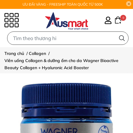
ƯU ĐÃI VÀNG - FREESHIP TOÀN QUỐC TỪ 500K
0
0
Trang chủ
/
Collagen
/
Viên uống Collagen & dưỡng ẩm cho da Wagner Bioactive
Beauty Collagen + Hyaluronic Acid Booster