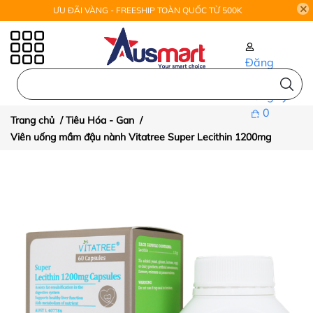
ƯU ĐÃI VÀNG - FREESHIP TOÀN QUỐC TỪ 500K
Đăng
nhập
Đăng ký
0
Trang chủ
/
Tiêu Hóa - Gan
/
Viên uống mầm đậu nành Vitatree Super Lecithin 1200mg