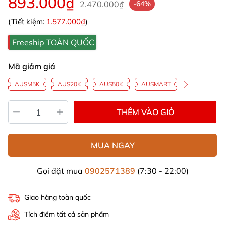
893.000₫
2.470.000₫
-64%
(Tiết kiệm:
1.577.000₫
)
Freeship TOÀN QUỐC
Mã giảm giá
AUSM5K
AUS20K
AUS50K
AUSMART
THÊM VÀO GIỎ
MUA NGAY
Gọi đặt mua
0902571389
(7:30 - 22:00)
Giao hàng toàn quốc
Tích điểm tất cả sản phẩm