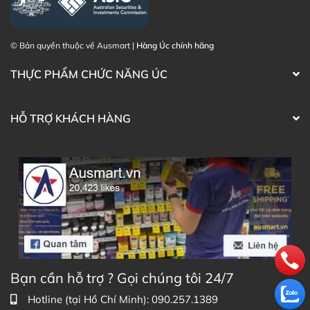
© Bản quyền thuộc về Ausmart |
Hàng Úc chính hãng
THỰC PHẨM CHỨC NĂNG ÚC
HỖ TRỢ KHÁCH HÀNG
Thành phần Viên thải độc mỡ nội tạng Vitatree Organ
Bạn cần hỗ trợ ? Gọi chúng tôi 24/7
Fat Detox
Hướng Dẫn Sử Dụng
Hotline (tại Hồ Chí Minh): 090.257.1389