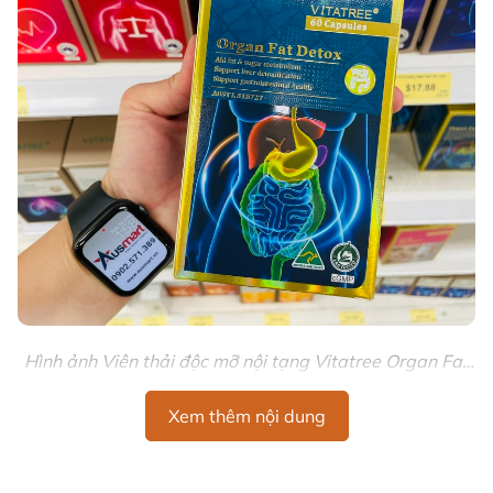
Hình ảnh Viên thải độc mỡ nội tạng Vitatree Organ Fat
Detox Úc
Thông Tin Sản Phẩm
Xem thêm nội dung
Vitatree Organ Fat Detox là công thức chất lượng cao,
được thiết kế đặc biệt để hỗ trợ quá trình thanh lọc cơ