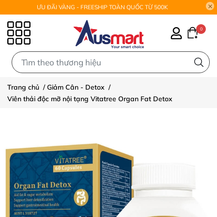
ƯU ĐÃI VÀNG - FREESHIP TOÀN QUỐC TỪ 500K
0
0
Trang chủ
/
Giảm Cân - Detox
/
Viên thải độc mỡ nội tạng Vitatree Organ Fat Detox