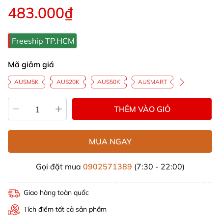
483.000₫
Freeship TP.HCM
Mã giảm giá
AUSM5K
AUS20K
AUS50K
AUSMART
THÊM VÀO GIỎ
MUA NGAY
Gọi đặt mua
0902571389
(7:30 - 22:00)
Giao hàng toàn quốc
Tích điểm tất cả sản phẩm