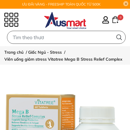
ƯU ĐÃI VÀNG - FREESHIP TOÀN QUỐC TỪ 500K
0
0
Trang chủ
/
Giấc Ngủ - Stress
/
Viên uống giảm stress Vitatree Mega B Stress Relief Complex