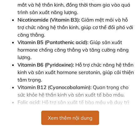
mắt và hệ thần kinh, đồng thời tham gia vào quá
trình sản xuất năng lượng.
Nicotinamide (Vitamin B3):
Giảm mệt mỏi và hỗ
trợ chức năng hệ thần kinh, giúp cơ thể đối phó với
căng thẳng.
Vitamin B5 (Pantothenic acid):
Giúp sản xuất
hormone chống căng thẳng và tăng cường năng
lượng.
Vitamin B6 (Pyridoxine):
Hỗ trợ chức năng hệ thần
kinh và sản xuất hormone serotonin, giúp cải thiện
tâm trạng.
Vitamin B12 (Cyanocobalamin):
Quan trọng cho
sức khỏe hệ thần kinh và sản xuất tế bào máu.
Folic acid:
Hỗ trợ sản xuất tế bào máu và duy trì
sức khỏe tổng thể.
Biotin:
Cải thiện sức khỏe tóc, da và móng, đồng
Xem thêm nội dung
thời hỗ trợ chuyển hóa năng lượng.
Choline:
Hỗ trợ chức năng não bộ và duy trì sức
khỏe gan.