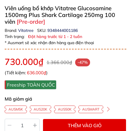
Viên uống bổ khớp Vitatree Glucosamine
1500mg Plus Shark Cartilage 250mg 100
viên
[Pre-order]
Brand:
Vitatree
SKU:
9348444001186
Tình trạng:
Đặt hàng trước từ 1 - 2 tuần
* Ausmart sẽ xác nhận đơn hàng qua điện thoại
730.000₫
1.366.000₫
-47%
(Tiết kiệm:
636.000₫
)
Freeship TOÀN QUỐC
Mã giảm giá
AUSM5K
AUS20K
AUS50K
AUSMART
THÊM VÀO GIỎ