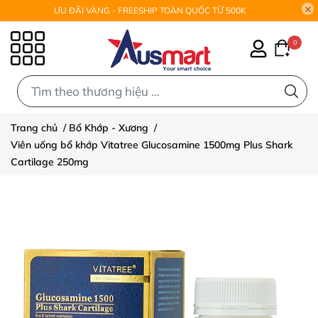
ƯU ĐÃI VÀNG - FREESHIP TOÀN QUỐC TỪ 500K
0
0
Trang chủ
/
Bổ Khớp - Xương
/
Viên uống bổ khớp Vitatree Glucosamine 1500mg Plus Shark
Cartilage 250mg