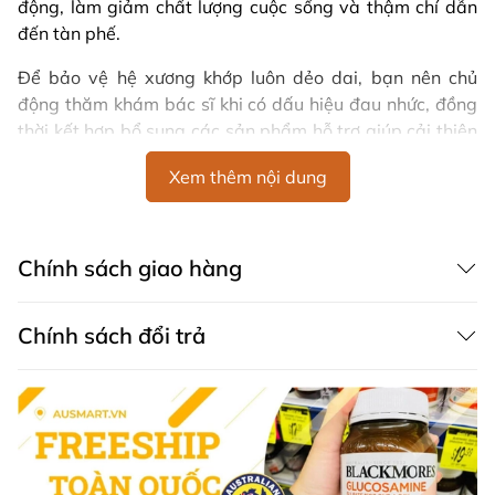
động, làm giảm chất lượng cuộc sống và thậm chí dẫn
đến tàn phế.
Để bảo vệ hệ xương khớp luôn dẻo dai, bạn nên chủ
động thăm khám bác sĩ khi có dấu hiệu đau nhức, đồng
thời kết hợp bổ sung các sản phẩm hỗ trợ giúp cải thiện
sức khỏe khớp từ bên trong.
Xem thêm nội dung
Vitatree
Glucosamine 1500
ra đời và trở thành lựa chọn
được nhiều người tin dùng, với công thức chứa
glucosamine hydrochloride kết hợp bột sụn vi cá mập
Chính sách giao hàng
(shark cartilage), giúp nuôi dưỡng sụn khớp, hỗ trợ vận
động linh hoạt và giảm đau nhức hiệu quả. Sản phẩm
Chính sách đổi trả
không chứa gluten, lactose hay chất bảo quản, an toàn
cho người sử dụng lâu dài.
Vitatree Glucosamine 1500 là sản phẩm của nhà
Vitatree, một trong những thương hiệu chăm sóc sức
khoẻ hàng đầu tại Úc.