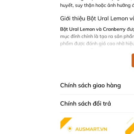
huyết, suy thận hoặc ảnh hưởng 
Giới thiệu Bột Ural Lemon 
Bột Ural Lemon và Cranberry
đượ
mục đính chính là tạo ra sản phẩm
phẩm được đánh giá cao nhờ hiệu 
phục viêm nhiễm đường tiết niệu,
Bột Ural trung hòa lượng axit tr
các triệu chứng khó chịu do viêm
và Ural Cranberry Flavour phù hợ
thể lựa chọn khẩu vị dựa trên sở t
Chính sách giao hàng
Công dụng của Bột Ural Le
Chính sách đổi trả
Bột Ural Lemon
Flavour hay là b
giống nhau như:
Hỗ trợ đường tiết niệu, giả