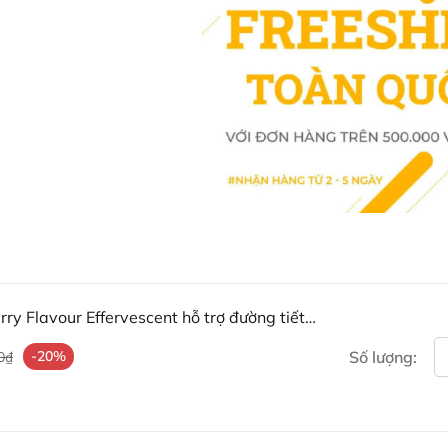
Hỗ trợ điều trị và cải thiện 
Hỗ trợ cân bằng độ pH có t
ứng niệu đạo, giảm đau rát.
Hỗ trợ ngăn chặn vi khuẩn 
Hỗ trợ kích thích cơ thể đà
khỏe.
Ngăn ngừa bệnh viên nhiễm đ
ry Flavour Effervescent hỗ trợ đường tiết
-20%
Số lượng:
0₫