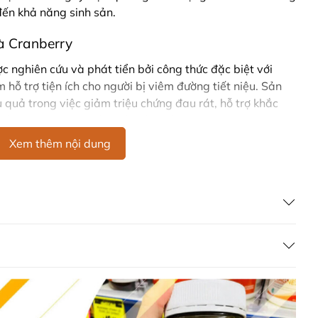
đến khả năng sinh sản.
và Cranberry
c nghiên cứu và phát tiển bởi công thức đặc biệt với
 hỗ trợ tiện ích cho người bị viêm đường tiết niệu. Sản
quả trong việc giảm triệu chứng đau rát, hỗ trợ khắc
 và ngăn ngừa sự tái phát bệnh lý.
Xem thêm nội dung
ong đường tiết niệu, hỗ trợ cân bằng độ pH, giảm nhanh
 nhiễm. Với hai hương vị tươi mát là Ural Lemon Flavour
p với nhiều đối tượng sử dụng và đồng thời giúp bạn có
hích cá nhân.
mon và Cranberry
ột Ural Cranberry Flavour thì đều mang đến công dụng
m nhanh các triệu chứng đau rát, tiểu buốt do viêm nhiễm.