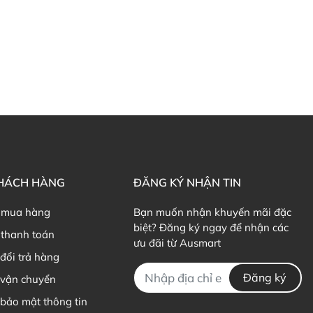
Cranberry: Hỗ trợ đường tiết niệu hiệu quả
emon và Cranberry
al Cranberry Flavour
bao gồm:
g.
KHÁCH HÀNG
ĐĂNG KÝ NHẬN TIN
630mg.
 mua hàng
Bạn muốn nhận khuyến mãi đặc
ri, cần thận trọng đối với người kiêng natri.
biệt? Đăng ký ngay để nhận các
thanh toán
ưu đãi từ Ausmart
l Lemon và Cranberry
đổi trả hàng
Đăng ký
 vận chuyển
Ural Lemon và Cranberry
bảo mật thông tin
hợp với nhiều đối tượng, đặc biệt là: