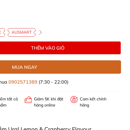
K
AUSMART
THÊM VÀO GIỎ
MUA NGAY
 mua
0902571389
(7:30 - 22:00)
iểm tất cả
Giảm 5K khi đặt
Cam kết chính
hẩm
hàng online
hãng
phẩm Ural Lemon & Cranberry Flavour