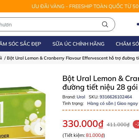
ƯU ĐÃI VÀNG - FREESHIP TOÀN QUỐC TỪ 5
ĂM SÓC SẮC ĐẸP
SỮA ÚC CHÍNH HÃNG
CHĂM SÓ
i
/
Bột Ural Lemon & Cranberry Flavour Effervescent hỗ trợ đường ti
Bột Ural Lemon & Cran
đường tiết niệu 28 gó
Brand:
Ural
SKU:
9316626102464
Tình trạng:
Hàng có sẵn | Giao ngay
330.000₫
411.000₫
-
(Tiết kiệm:
81.000₫
)