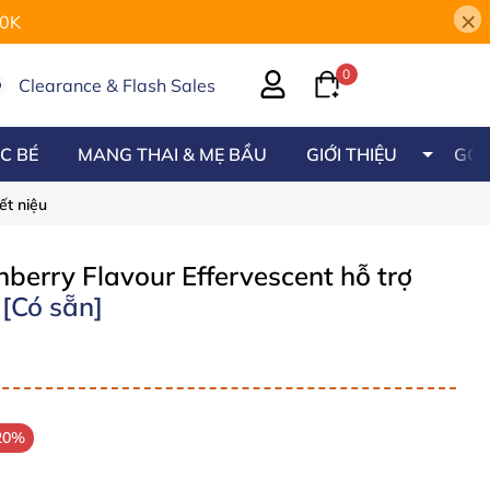
×
00K
0
Clearance & Flash Sales
C BÉ
MANG THAI & MẸ BẦU
GIỚI THIỆU
GÓC
ết niệu
berry Flavour Effervescent hỗ trợ
i
[Có sẵn]
20%