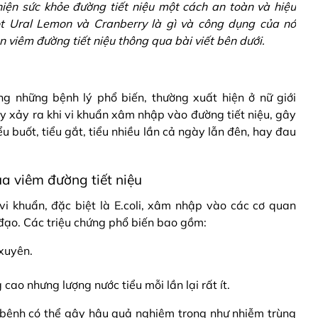
hiện sức khỏe đường tiết niệu một cách an toàn và hiệu
t Ural Lemon và Cranberry là gì và công dụng của nó
n viêm đường tiết niệu thông qua bài viết bên dưới.
ng những bệnh lý phổ biến, thường xuất hiện ở nữ giới
ày xảy ra khi vi khuẩn xâm nhập vào đường tiết niệu, gây
ểu buốt, tiểu gắt, tiểu nhiều lần cả ngày lẫn đên, hay đau
 viêm đường tiết niệu
vi khuẩn, đặc biệt là E.coli, xâm nhập vào các cơ quan
đạo. Các triệu chứng phổ biến bao gồm:
xuyên.
 cao nhưng lượng nước tiểu mỗi lần lại rất ít.
, bệnh có thể gây hậu quả nghiêm trọng như nhiễm trùng