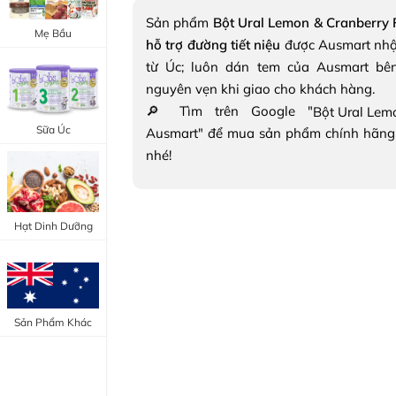
Trang Điểm Mắt
Sản phẩm
Bột Ural Lemon & Cranberry F
Bổ Khớp - Xương
Mẹ Bầu
hỗ trợ đường tiết niệu
được Ausmart nh
Trang Điểm Môi
Bổ Não - Tim Mạch
từ Úc; luôn dán tem của Ausmart bê
Tẩy Trang - Toner
nguyên vẹn khi giao cho khách hàng.
Canxi - Vitamin D
🔎 Tìm trên Google "
Dụng Cụ Trang Điểm
Sữa Úc
Ausmart" để mua sản phẩm chính hãng
"Thực Phẩm Chức Năng Úc"
nhé!
"Chăm Sóc Sắc Đẹp"
Hạt Dinh Dưỡng
Sản Phẩm Khác