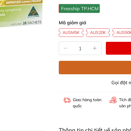
Freeship TP.HCM
Mã giảm giá
AUSM5K
AUS20K
AUS50
Gọi đặt
Giao hàng toàn
Tích đ
quốc
sản p
Thông tin chi tiết về sản 