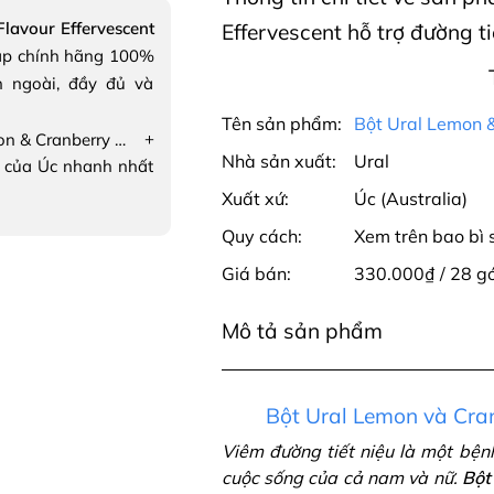
lavour Effervescent
Effervescent hỗ trợ đường ti
ập chính hãng 100%
n ngoài, đầy đủ và
Tên sản phẩm:
Bột Ural Lemon &
+
Bột Ural Lemon & Cranberry Flavour Effervescent hỗ trợ đường tiết niệu
Nhà sản xuất:
Ural
 của Úc nhanh nhất
Xuất xứ:
Úc (Australia)
Quy cách:
Xem trên bao bì
Giá bán:
330.000₫ / 28 gó
Mô tả sản phẩm
Bột Ural Lemon và Cra
Viêm đường tiết niệu là một bện
cuộc sống của cả nam và nữ.
Bột