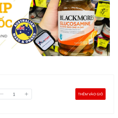
các tình trạng viêm nhiễm đường tiết niệu.
rong nước tiếu, giảm nồng độ acid từ đó giúp giảm kích
bám trên thành đường tiết niệu, bàng quang.
o thải độc tố qua nước tiểu, duy trì hệ tiết niệu sạch và
ường tiết niệu tái phát.
THÊM VÀO GIỎ