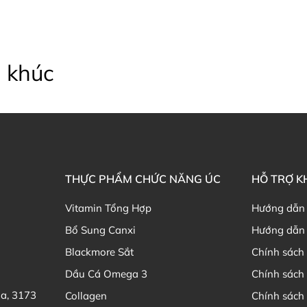
Bột Ural Lemon và 
 khúc
Thành phần của Bột Ural L
Mỗi gói Ural Lemon Flavour và
Ur
Sodium bicarbonate 1.76g.
Citric acid anhydrous 720m
Tartaric acid 890mg.
THỰC PHẨM CHỨC NĂNG ÚC
HỖ TRỢ 
Sodium citrate anhydrous 
Vitamin Tổng Hợp
Hướng dẫn
Lưu ý: Sản phẩm có chứa 644mg nat
Bổ Sung Canxi
Hướng dẫn 
Hướng dẫn sử dụng Bột Ura
Blackmore Sắt
Chính sách 
Dầu Cá Omega 3
Chính sách
Những ai nên sử dụng bột 
ia, 3173
Collagen
Chính sách 
Bột Ural Lemon
và Cranberry phù 