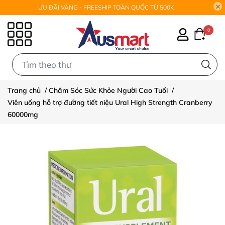
ƯU ĐÃI VÀNG - FREESHIP TOÀN QUỐC TỪ 500K
0
0
Trang chủ
/
Chăm Sóc Sức Khỏe Người Cao Tuổi
/
Viên uống hỗ trợ đường tiết niệu Ural High Strength Cranberry
60000mg