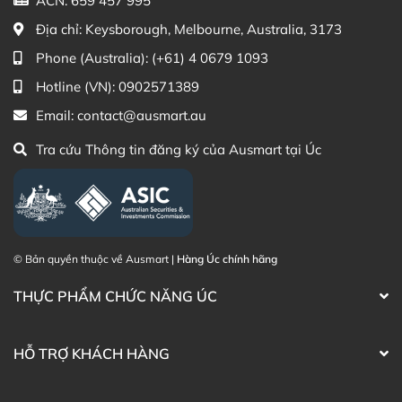
ACN: 659 457 995
High Strength Cranberry 60000mg trực tiếp trên
Địa chỉ:
Keysborough, Melbourne, Australia, 3173
website hoặc liên hệ với các kênh tư vấn hỗ trợ khách
hàng của Ausmart tại:
Phone (Australia):
(+61) 4 0679 1093
Hotline (VN):
0902571389
Facebook Ausmart.au
| Hàng Úc chính hãng
Zalo Ausmart.au
| Ausmart Commercial Pty Ltd
Email:
contact@ausmart.au
(Australia)
Tra cứu Thông tin đăng ký của Ausmart tại Úc
Điện thoại liên hệ đặt hàng:
0902.571.389
Thạc sĩ Điều dưỡng & Cố vấn sản
Đã duyệt nội
phẩm Lily Huỳnh
dung
© Bản quyền thuộc về Ausmart |
Hàng Úc chính hãng
THỰC PHẨM CHỨC NĂNG ÚC
HỖ TRỢ KHÁCH HÀNG