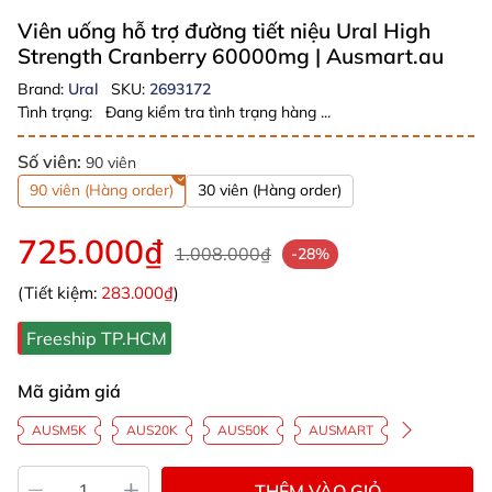
Viên uống hỗ trợ đường tiết niệu Ural High
Strength Cranberry 60000mg
| Ausmart.au
Brand:
Ural
SKU:
2693172
Tình trạng:
Đang kiểm tra tình trạng hàng ...
Số viên:
90 viên
90 viên (Hàng order)
30 viên (Hàng order)
725.000₫
1.008.000₫
-28%
(Tiết kiệm:
283.000₫
)
Freeship TP.HCM
Mã giảm giá
AUSM5K
AUS20K
AUS50K
AUSMART
THÊM VÀO GIỎ