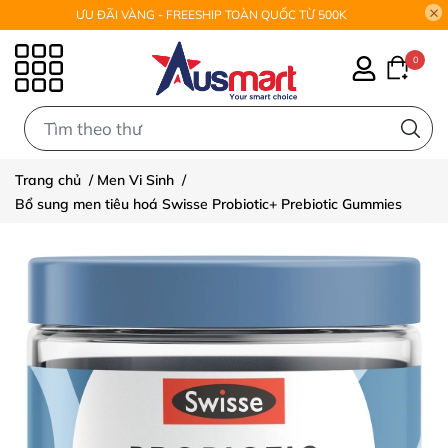
ƯU ĐÃI VÀNG - FREESHIP TOÀN QUỐC TỪ 500K
0
0
Trang chủ
/
Men Vi Sinh
/
Bổ sung men tiêu hoá Swisse Probiotic+ Prebiotic Gummies