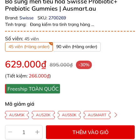
Bổ sung men tiêu hoá Swisse Probiotic+
Prebiotic Gummies
| Ausmart.au
Brand:
Swisse
SKU:
2700269
Tình trạng:
Đang kiểm tra tình trạng hàng ...
Số viên:
45 viên
45 viên (Hàng order)
90 viên (Hàng order)
629.000₫
895.000₫
-30%
(Tiết kiệm:
266.000₫
)
Freeship TOÀN QUỐC
Mã giảm giá
AUSM5K
AUS20K
AUS50K
AUSMART
THÊM VÀO GIỎ