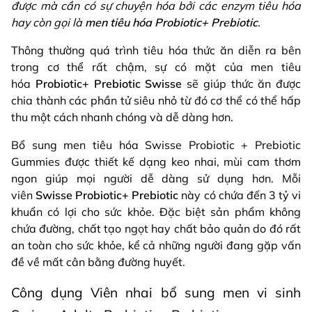
được mà cần có sự chuyện hóa bởi các enzym tiêu hóa
hay còn gọi là
men tiêu hóa Probiotic+ Prebiotic
.
Thông thường quá trình tiêu hóa thức ăn diễn ra bên
trong cơ thể rất chậm, sự có mặt của men tiêu
hóa
Probiotic+ Prebiotic Swisse
sẽ giúp thức ăn được
chia thành các phần tử siêu nhỏ từ đó cơ thể có thể hấp
thu một cách nhanh chóng và dễ dàng hơn.
Bổ sung men tiêu hóa Swisse Probiotic + Prebiotic
Gummies được thiết kế dạng keo nhai, mùi cam thơm
ngon giúp mọi người dễ dàng sử dụng hơn. Mỗi
viên
Swisse Probiotic+ Prebiotic
này có chứa đến 3 tỷ vi
khuẩn có lợi cho sức khỏe. Đặc biệt sản phẩm không
chứa đường, chất tạo ngọt hay chất bảo quản do đó rất
an toàn cho sức khỏe, kể cả những người đang gặp vấn
đề về mất cân bằng đường huyết.
Công dụng Viên nhai bổ sung men vi sinh