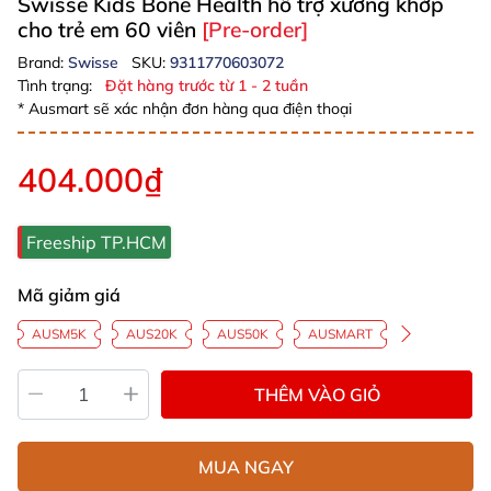
Swisse Kids Bone Health hỗ trợ xương khớp
cho trẻ em 60 viên
[Pre-order]
Brand:
Swisse
SKU:
9311770603072
Tình trạng:
Đặt hàng trước từ 1 - 2 tuần
* Ausmart sẽ xác nhận đơn hàng qua điện thoại
404.000₫
Freeship TP.HCM
Mã giảm giá
AUSM5K
AUS20K
AUS50K
AUSMART
THÊM VÀO GIỎ
MUA NGAY