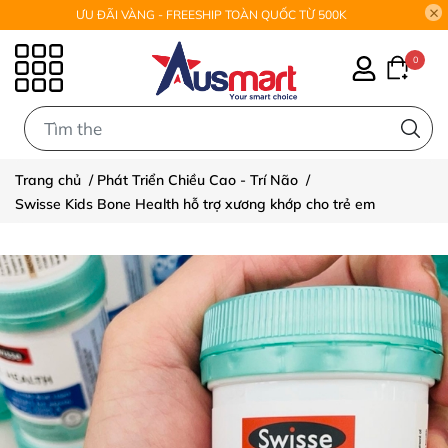
ƯU ĐÃI VÀNG - FREESHIP TOÀN QUỐC TỪ 500K
0
0
Trang chủ
/
Phát Triển Chiều Cao - Trí Não
/
Swisse Kids Bone Health hỗ trợ xương khớp cho trẻ em