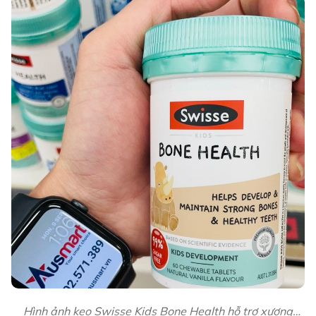
Hình ảnh kẹo Swisse Kids Bone Health hỗ trợ xương