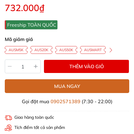
732.000₫
Freeship TOÀN QUỐC
Mã giảm giá
AUSM5K
AUS20K
AUS50K
AUSMART
THÊM VÀO GIỎ
MUA NGAY
Gọi đặt mua
0902571389
(7:30 - 22:00)
Giao hàng toàn quốc
Tích điểm tất cả sản phẩm