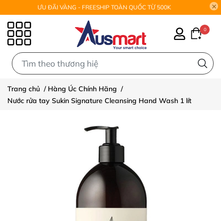
ƯU ĐÃI VÀNG - FREESHIP TOÀN QUỐC TỪ 500K
0
0
Trang chủ
/
Hàng Úc Chính Hãng
/
Nước rửa tay Sukin Signature Cleansing Hand Wash 1 lít