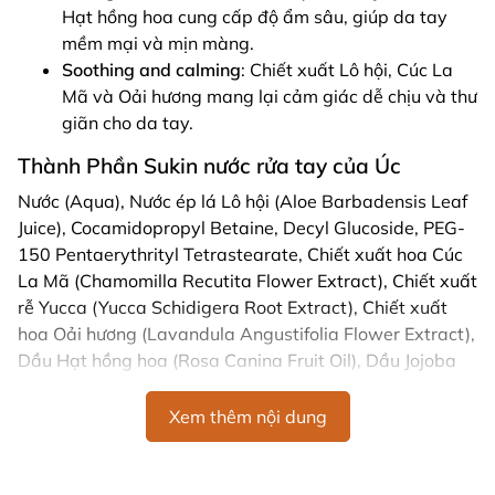
Hạt hồng hoa cung cấp độ ẩm sâu, giúp da tay
mềm mại và mịn màng.
Soothing and calming
: Chiết xuất Lô hội, Cúc La
Mã và Oải hương mang lại cảm giác dễ chịu và thư
giãn cho da tay.
Thành Phần Sukin nước rửa tay của Úc
Nước (Aqua), Nước ép lá Lô hội (Aloe Barbadensis Leaf
Juice), Cocamidopropyl Betaine, Decyl Glucoside, PEG-
150 Pentaerythrityl Tetrastearate, Chiết xuất hoa Cúc
La Mã (Chamomilla Recutita Flower Extract), Chiết xuất
rễ Yucca (Yucca Schidigera Root Extract), Chiết xuất
hoa Oải hương (Lavandula Angustifolia Flower Extract),
Dầu Hạt hồng hoa (Rosa Canina Fruit Oil), Dầu Jojoba
(Simmondsia Chinensis Seed Oil), Dầu Bơ (Persea
Gratissima Oil), Vitamin E (Tocopherol), và các tinh dầu
Xem thêm nội dung
thiên nhiên khác.
Hướng Dẫn Sử Dụng Sukin Signature