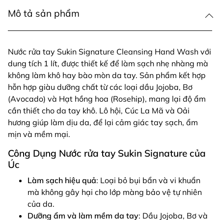
Mô tả sản phẩm
Nước rửa tay Sukin Signature Cleansing Hand Wash với
dung tích 1 lít, được thiết kế để làm sạch nhẹ nhàng mà
không làm khô hay bào mòn da tay. Sản phẩm kết hợp
hỗn hợp giàu dưỡng chất từ các loại dầu Jojoba, Bơ
(Avocado) và Hạt hồng hoa (Rosehip), mang lại độ ẩm
cần thiết cho da tay khô. Lô hội, Cúc La Mã và Oải
hương giúp làm dịu da, để lại cảm giác tay sạch, ẩm
mịn và mềm mại.
Công Dụng Nước rửa tay Sukin Signature của
Úc
Làm sạch hiệu quả
: Loại bỏ bụi bẩn và vi khuẩn
mà không gây hại cho lớp màng bảo vệ tự nhiên
của da.
Dưỡng ẩm và làm mềm da tay
: Dầu Jojoba, Bơ và