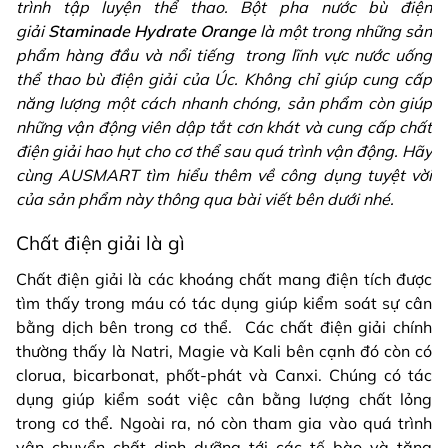
trình tập luyện thể thao. Bột pha nước bù điện
giải
Staminade Hydrate Orange
là một trong những sản
phẩm hàng đầu và nổi tiếng trong lĩnh vực nước uống
thể thao bù điện giải của Úc. Không chỉ giúp cung cấp
năng lượng một cách nhanh chóng, sản phẩm còn giúp
những vận động viên dập tắt cơn khát và cung cấp chất
điện giải hao hụt cho cơ thể sau quá trình vận động. Hãy
cùng AUSMART tìm hiểu thêm về công dụng tuyệt vời
của sản phẩm này thông qua bài viết bên dưới nhé.
Chất điện giải là gì
Chất điện giải là các khoáng chất mang điện tích được
tìm thấy trong máu có tác dụng giúp kiểm soát sự cân
bằng dịch bên trong cơ thể. Các chất điện giải chính
thường thấy là Natri, Magie và Kali bên cạnh đó còn có
clorua, bicarbonat, phốt-phát và Canxi. Chúng có tác
dụng giúp kiểm soát việc cân bằng lượng chất lỏng
trong cơ thể. Ngoài ra, nó còn tham gia vào quá trình
vận chuyển chất dinh dưỡng tới các tế bào và tăng