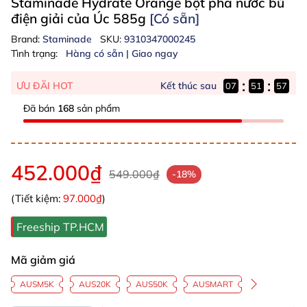
Staminade Hydrate Orange bột pha nước bù
điện giải của Úc 585g
[Có sẵn]
Brand:
Staminade
SKU:
9310347000245
Tình trạng:
Hàng có sẵn | Giao ngay
:
:
Kết thúc sau
ƯU ĐÃI HOT
07
51
56
Đã bán
168
sản phẩm
452.000₫
549.000₫
-18%
(Tiết kiệm:
97.000₫
)
Freeship TP.HCM
Mã giảm giá
AUSM5K
AUS20K
AUS50K
AUSMART