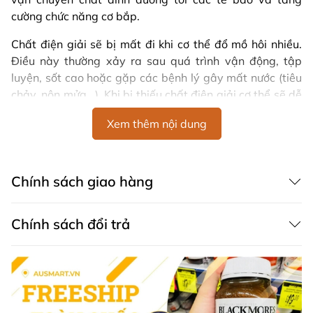
cường chức năng cơ bắp.
Chất điện giải sẽ bị mất đi khi cơ thể đổ mồ hôi nhiều.
Điều này thường xảy ra sau quá trình vận động, tập
luyện, sốt cao hoặc gặp các bệnh lý gây mất nước (tiêu
chảy, nôn mửa,..). Khi bị thiếu chất điện giải cơ thể sẽ dễ
bị các triệu chứng như mệt mỏi, uể oải, nhịp tim nhanh,
Xem thêm nội dung
nhức đầu, chuột rút....
Vai trò của chất điện giải đối với cơ thể là gì
Chính sách giao hàng
Các chất điện giải nhìn chung điều có tác dụng giúp cơ
thể:
Chính sách đổi trả
Kiểm soát và cân bằng lượng chất lỏng bên trong
cơ thể.
Cân bằng mức Acid/ Bazơ (pH) của máu.
Tham gia vận chuyển các chất dinh dưỡng vào tế
bào.
Tham gia vận chuyển các chất thải ra khỏi các tế