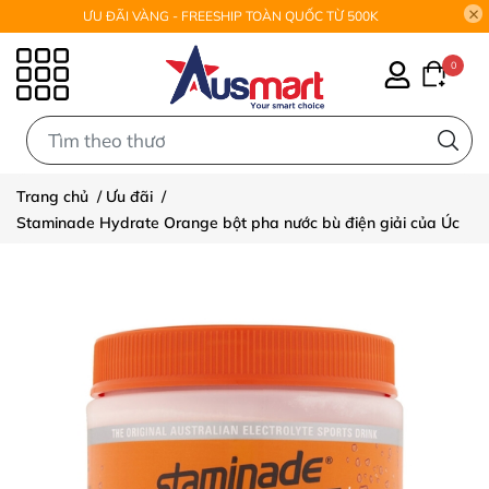
ƯU ĐÃI VÀNG - FREESHIP TOÀN QUỐC TỪ 500K
0
0
Trang chủ
/
Ưu đãi
/
Staminade Hydrate Orange bột pha nước bù điện giải của Úc