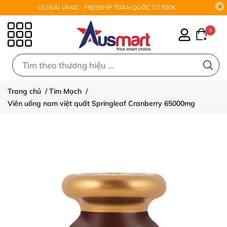
ƯU ĐÃI VÀNG - FREESHIP TOÀN QUỐC TỪ 500K
0
0
Trang chủ
/
Tim Mạch
/
Viên uống nam việt quất Springleaf Cranberry 65000mg