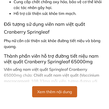
Cung cấp chất chống oxy hóa, bảo vệ cơ thể khỏi
các tác nhân gây hại.
Hỗ trợ cải thiện sức khỏe tim mạch.
Đối tượng sử dụng viên nam việt quất
Cranberry Springleaf
Phụ nữ cần cải thiện sức khỏe đường tiết niệu và bàng
quang.
Thành phần viên hỗ trợ đường tiết niệu nam
việt quất Cranberry Springleaf 65000mg
Viên uống nam việt quất Springleaf Cranberry
65000mg chứa:
Chiết xuất nam việt quất (Vaccinium
macrocarpon)
: 108.33mg mỗi viên, tương đương với
65g trái cây tươi.
Xem thêm nội dung
Hướng dẫn sử dụng viên uống hỗ trợ đường
tiết niệu Springleaf 65000mg