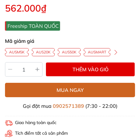
562.000₫
Freeship TOÀN QUỐC
Mã giảm giá
AUSM5K
AUS20K
AUS50K
AUSMART
THÊM VÀO GIỎ
MUA NGAY
Gọi đặt mua
0902571389
(7:30 - 22:00)
Giao hàng toàn quốc
Tích điểm tất cả sản phẩm