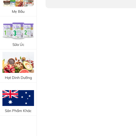
Trang Điểm Mắt
Bổ Khớp - Xương
Mẹ Bầu
Trang Điểm Môi
Bổ Não - Tim Mạch
Tẩy Trang - Toner
Canxi - Vitamin D
Dụng Cụ Trang Điểm
Sữa Úc
"Thực Phẩm Chức Năng Úc"
"Chăm Sóc Sắc Đẹp"
Hạt Dinh Dưỡng
Sản Phẩm Khác