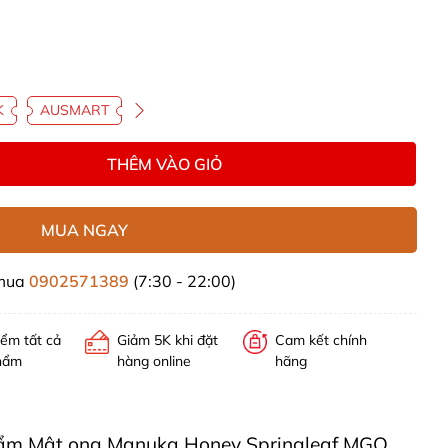
K
AUSMART
THÊM VÀO GIỎ
MUA NGAY
 mua
0902571389
(7:30 - 22:00)
iểm tất cả
Giảm 5K khi đặt
Cam kết chính
hẩm
hàng online
hãng
 phẩm Mật ong Manuka Honey Springleaf MGO