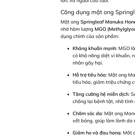
lớn, và người cao tuổi.
Công dụng mật ong Sprin
Mật ong
Springleaf Manuka Ho
nhờ hàm lượng
MGO (Methylglyox
dụng chính của sản phẩm:
Kháng khuẩn mạnh
: MGO là
có khả năng diệt vi khuẩn, 
nhân gây hại.
Hỗ trợ tiêu hóa
: Mật ong Ma
tiêu hóa, giảm triệu chứng c
Tăng cường hệ miễn dịch
: 
chống lại bệnh tật, nhờ tín
Chăm sóc da
: Mật ong Manu
vết bỏng, giúp làm lành da
Giảm ho và đau họng
: Mật 