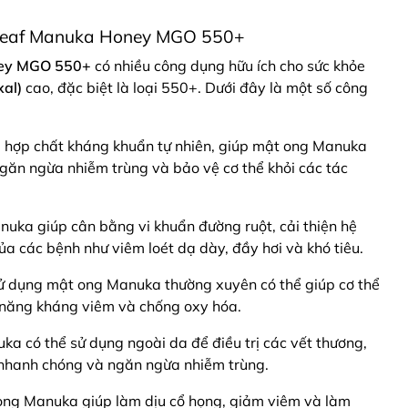
gleaf Manuka Honey MGO 550+
ney MGO 550+
có nhiều công dụng hữu ích cho sức khỏe
al)
cao, đặc biệt là loại 550+. Dưới đây là một số công
 hợp chất kháng khuẩn tự nhiên, giúp mật ong Manuka
ngăn ngừa nhiễm trùng và bảo vệ cơ thể khỏi các tác
nuka giúp cân bằng vi khuẩn đường ruột, cải thiện hệ
ủa các bệnh như viêm loét dạ dày, đầy hơi và khó tiêu.
Sử dụng mật ong Manuka thường xuyên có thể giúp cơ thể
h năng kháng viêm và chống oxy hóa.
ka có thể sử dụng ngoài da để điều trị các vết thương,
 nhanh chóng và ngăn ngừa nhiễm trùng.
ong Manuka giúp làm dịu cổ họng, giảm viêm và làm