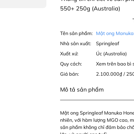
550+ 250g (Australia)
Tên sản phẩm:
Mật ong Manuka
Nhà sản xuất:
Springleaf
Xuất xứ:
Úc (Australia)
Quy cách:
Xem trên bao bì
Giá bán:
2.100.000₫ / 25
Mô tả sản phẩm
Mật ong Springleaf Manuka Hone
nhiên, với hàm lượng MGO cao, man
sản phẩm không chỉ đảm bảo chất 