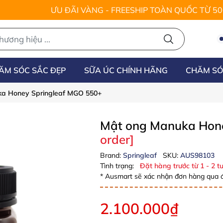
ƯU ĐÃI VÀNG - FREESHIP TOÀN QUỐC TỪ 5
ĂM SÓC SẮC ĐẸP
SỮA ÚC CHÍNH HÃNG
CHĂM SÓ
a Honey Springleaf MGO 550+
Mật ong Manuka Hon
order]
Brand:
Springleaf
SKU:
AUS98103
Tình trạng:
Đặt hàng trước từ 1 - 2 tu
* Ausmart sẽ xác nhận đơn hàng qua đ
2.100.000₫