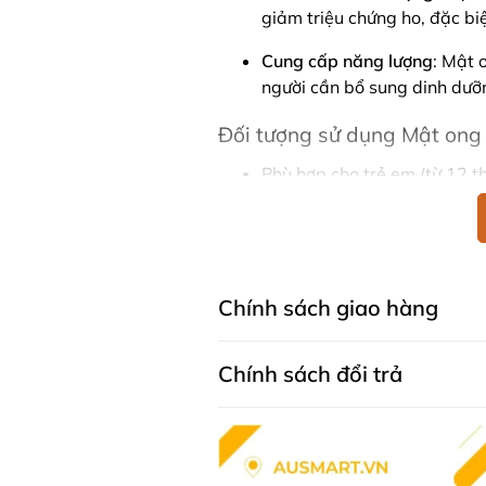
giảm triệu chứng ho, đặc bi
Cung cấp năng lượng
: Mật 
người cần bổ sung dinh dưỡn
Đối tượng sử dụng Mật on
Phù hợp cho trẻ em (từ 12 thá
Thành phần Mật ong Manu
Mật ong Springleaf Manuka Ho
100% nguyên chất, đặc biệt chứ
phần chính tạo nên các đặc tín
Chính sách giao hàng
phần cụ thể gồm:
Chính sách đổi trả
Mật ong Manuka nguyên ch
scoparium) ở New Zealand, 
chống oxy hóa.
Methylglyoxal (MGO) 550+