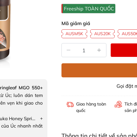
Freeship TOÀN QUỐC
Mã giảm giá
AUSM5K
AUS20K
AUS50
Gọi đặt
ringleaf MGO 550+
ừ Úc; luôn dán tem
ên vẹn khi giao cho
Giao hàng toàn
Tích đ
quốc
sản p
+
Mật ong Manuka Honey Springleaf MGO 550+
 của Úc nhanh nhất
Thông tin chi tiết về sản