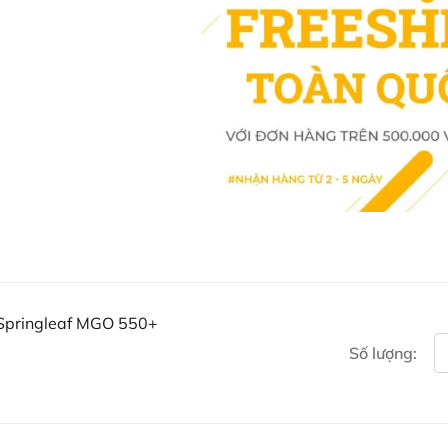
một hợp chất tự nhiên có k
ong có hàm lượng MGO rất ca
khuẩn và hỗ trợ sức khỏe.
Hướng dẫn sử dụng Mật on
Để sử dụng
Mật ong Springleaf
khảo một số hướng dẫn sau:
Dùng trực tiếp
: Bạn có thể 
buổi sáng trước khi ăn sáng 
hệ miễn dịch và hỗ trợ tiêu 
Pha với nước ấm
: Pha một 
để tránh làm mất đi các enz
Springleaf MGO 550+
họng và tăng cường sức khỏ
Số lượng:
Dùng kèm thực phẩm
: Mật 
chua để tăng hương vị và gi
Dùng ngoài da
: Nếu sử dụng