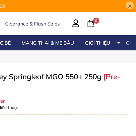
×
00K
0
Clearance & Flash Sales
C BÉ
MANG THAI & MẸ BẦU
GIỚI THIỆU
GÓC
ey Springleaf MGO 550+ 250g
[Pre-
ần
iện thoại