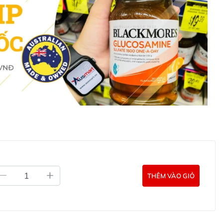
hả năng kháng khuẩn mạnh. Chỉ số 550+ cho thấy mật
o, giúp tăng cường hiệu quả trong việc chống lại vi
g Manuka Honey Springleaf MGO 550+
 Manuka Honey MGO 550+
hiệu quả, bạn có thể tham
lấy một thìa mật ong (khoảng 1-2 muỗng cà phê) vào
hoặc buổi tối trước khi đi ngủ. Điều này giúp tăng cường
hóa.
thìa mật ong với một cốc nước ấm (không dùng nước sôi
yme có lợi). Uống vào buổi sáng hoặc buổi tối để làm dịu
e.
THÊM VÀO GIỎ
ong có thể được dùng kèm với bánh mì, trái cây hoặc sữa
á trị dinh dưỡng cho bữa ăn.
 để chăm sóc da, bạn có thể bôi trực tiếp mật ong lên