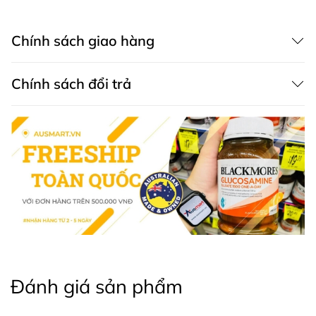
Lắc kỹ trước khi sử dụng.
Người lớn: Uống 15 mL từ 1-2 lần hàng ngày.
Chính sách giao hàng
Trẻ em từ 5-12 tuổi: Uống 15 mL mỗi ngày.
Trẻ em từ 2-4 tuổi: Uống 7.5 mL mỗi ngày.
Chính sách đổi trả
5. Lưu ý an toàn
Tham khảo ý kiến bác sĩ trước khi sử dụng cho phụ
nữ mang thai và cho con bú. Không sử dụng cho
trẻ dưới 2 tuổi mà không có lời khuyên từ bác sĩ.
Bảo quản dưới 25°C. Không sử dụng nếu niêm
phong bị hỏng hoặc mất.
Siro Sambucol Black Elderberry Immune Defence không
chỉ là một sản phẩm hỗ trợ sức khỏe thông thường, mà
còn là lựa chọn lý tưởng để củng cố hệ miễn dịch cho cả
gia đình. Hãy để Sambucol Black Elderberry trở thành
người bạn đồng hành trong việc bảo vệ sức khỏe của
Đánh giá sản phẩm
bạn và những người thân yêu.