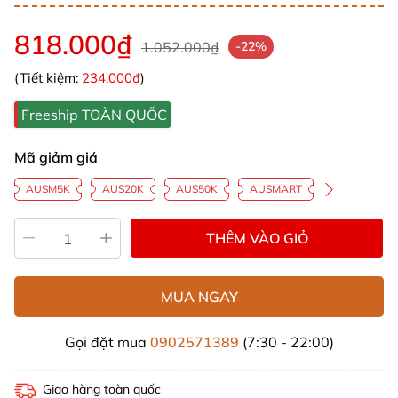
818.000₫
1.052.000₫
-22%
(Tiết kiệm:
234.000₫
)
Freeship TOÀN QUỐC
Mã giảm giá
AUSM5K
AUS20K
AUS50K
AUSMART
THÊM VÀO GIỎ
MUA NGAY
Gọi đặt mua
0902571389
(7:30 - 22:00)
Giao hàng toàn quốc