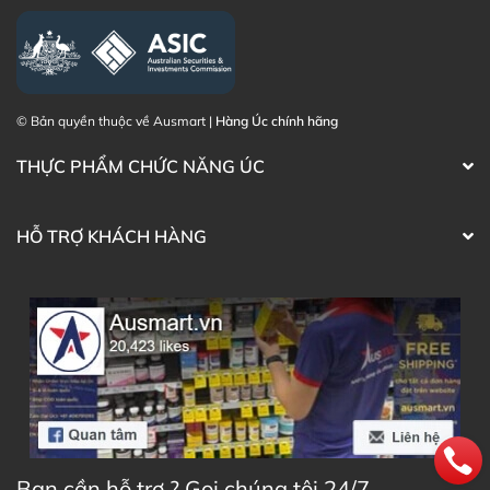
Zalo Ausmart.au
| Ausmart Commercial Pty Ltd
(Australia)
Điện thoại liên hệ đặt hàng:
0902.571.389
© Bản quyền thuộc về Ausmart |
Hàng Úc chính hãng
Thạc sĩ Điều dưỡng & Cố vấn sản
Đã duyệt nội
phẩm Lily Huỳnh
dung
THỰC PHẨM CHỨC NĂNG ÚC
HỖ TRỢ KHÁCH HÀNG
Bạn cần hỗ trợ ? Gọi chúng tôi 24/7