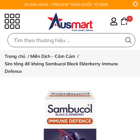
ƯU ĐÃI VÀNG - FREESHIP TOÀN QUỐC TỪ 500K
0
0
Trang chủ
/
Miễn Dịch - Cảm Cúm
/
Siro tăng đề kháng Sambucol Black Elderberry Immune
Defence