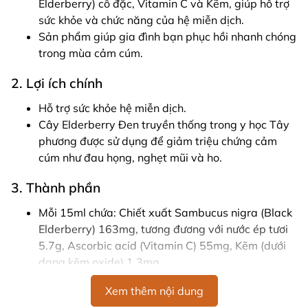
Elderberry) cô đặc, Vitamin C và Kẽm, giúp hỗ trợ
sức khỏe và chức năng của hệ miễn dịch.
Sản phẩm giúp gia đình bạn phục hồi nhanh chóng
trong mùa cảm cúm.
2. Lợi ích chính
Hỗ trợ sức khỏe hệ miễn dịch.
Cây Elderberry Đen truyền thống trong y học Tây
phương được sử dụng để giảm triệu chứng cảm
cúm như đau họng, nghẹt mũi và ho.
3. Thành phần
Mỗi 15ml chứa: Chiết xuất Sambucus nigra (Black
Elderberry) 163mg, tương đương với nước ép tươi
5.7g, Ascorbic acid (Vitamin C) 55mg, Kẽm (dưới
dạng kẽm oxide) 1.3mg.
4. Hướng dẫn sử dụng
Xem thêm nội dung