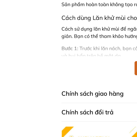
Sản phẩm hoàn toàn không tạo ra
Cách dùng Lăn khử mùi ch
Cách sử dụng lăn khử mùi để ngăn
giản. Bạn có thể tham khảo hướn
Bước 1:
Trước khi lăn nách, bạn c
và bụi bẩn trên bề mặt da.
Bước 2:
Sau đó lăn lăn khử mùi qu
được nhiều dưỡng chất từ đó giúp
cải thiện mùi hôi ở vùng nách hiệ
Chính sách giao hàng
Bước 3:
Sau khi thoa
lăn khử mùi
cũng không cần phải chờ quá lâu c
khử mùi bám vào áo tạo ra các vệ
Chính sách đổi trả
Lưu ý khi sử dụng lăn khử 
Không nên thoa lăn khử mùi 