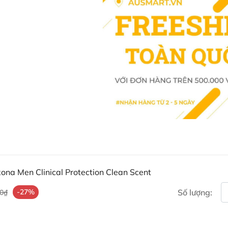
cho các hoạt chất trong lă
đén tình trạng vừa lãng phí
Nên Lắc đều chai lăn nách t
giúp tăng hiệu quả khử mùi 
Chỉ lăn lên da một lượng vừ
nhau ít nhất 4 tiếng.
Để đạt hiệu quả cao, có thể
Nên ưu tiên mặc các loại áo
tình trạng bí nóng, tiết mồ h
Bạn cần hạn chế ăn các thự
chiên rán nhiều dầu mỡ, cay
Thành phần của Rexona Men 
Cyclopentasiloxane, Aluminum Z
ona Men Clinical Protection Clean Scent
Fragrance, Dimethicone, Maltodex
-27%
Số lượng:
00₫
Starch Octenylsuccinate, Dimeth
Bảo quản Lăn khử mùi Rexon