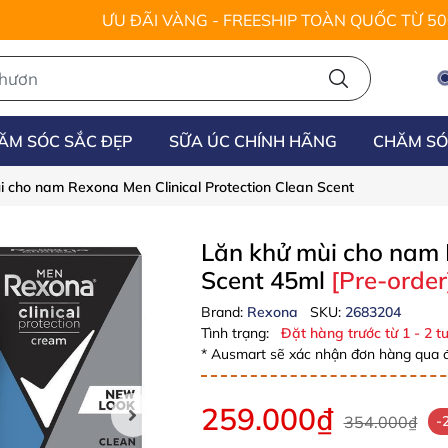
ƯU ĐÃI VÀNG - FREESHIP TOÀN QUỐC TỪ 5
ĂM SÓC SẮC ĐẸP
SỮA ÚC CHÍNH HÃNG
CHĂM SÓ
i cho nam Rexona Men Clinical Protection Clean Scent
Lăn khử mùi cho nam 
Scent 45ml
[Pre-order
Brand:
Rexona
SKU:
2683204
Tình trạng:
Đặt hàng trước từ 1 - 2 tu
* Ausmart sẽ xác nhận đơn hàng qua đ
259.000₫
354.000₫
-