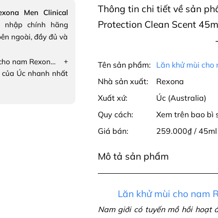
Thông tin chi tiết về sản 
xona Men Clinical
Protection Clean Scent 45ml
 nhập chính hãng
ên ngoài, đầy đủ và
+
Lăn khử mùi cho nam Rexona Men Clinical Protection Clean Scent
Tên sản phẩm:
Lăn khử mùi cho 
 của Úc nhanh nhất
Nhà sản xuất:
Rexona
Xuất xứ:
Úc (Australia)
Quy cách:
Xem trên bao bì
Giá bán:
259.000₫ / 45ml
Mô tả sản phẩm
Lăn khử mùi cho nam 
Nam giới có tuyến mồ hồi hoạt 