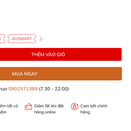
K
AUSMART
THÊM VÀO GIỎ
MUA NGAY
 mua
0902571389
(7:30 - 22:00)
iểm tất cả
Giảm 5K khi đặt
Cam kết chính
hẩm
hàng online
hãng