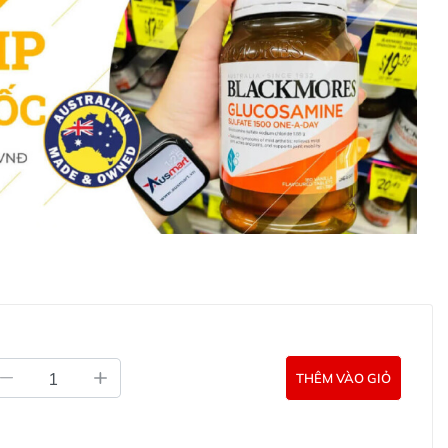
n khử mùi không thể ngấm sâu được vào trong da. Dẫn
 vừa không hiệu quả.
rước khi dùng để các hoạt chất có thể hoà lẫn vào nhau
và giảm tiết mồ hôi.
a đủ và nếu cần thoa dặm lại lần 2 thì cần sử dụng cách
 sử dụng lăn khử mùi vào ban đêm trước khi ngủ.
 rộng rãi, thoáng mát ở vùng nách để giúp giảm thiểu
ôi.
c phẩm nặng mùi như hành tây, tỏi hoặc các món ăn
 nóng.
Clinical Protection Clean Scent
irconium Tetrachlorohydrex Gly, Microcrystalline Wax,
trin, Hydrolysed Corn Starch, Paraffin, Silica, Sodium
THÊM VÀO GIỎ
icone Crosspolymer, Bht.
a Men Clinical Protection Clean Scent