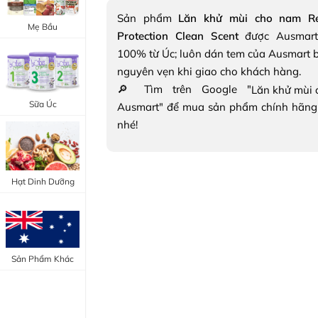
Trang Điểm Mắt
Sản phẩm
Lăn khử mùi cho nam Re
Bổ Khớp - Xương
Mẹ Bầu
Protection Clean Scent
được Ausmart
Trang Điểm Môi
Bổ Não - Tim Mạch
100% từ Úc; luôn dán tem của Ausmart b
Tẩy Trang - Toner
nguyên vẹn khi giao cho khách hàng.
Canxi - Vitamin D
🔎 Tìm trên Google "
Dụng Cụ Trang Điểm
Sữa Úc
Ausmart" để mua sản phẩm chính hãng
"Thực Phẩm Chức Năng Úc"
nhé!
"Chăm Sóc Sắc Đẹp"
Hạt Dinh Dưỡng
Sản Phẩm Khác