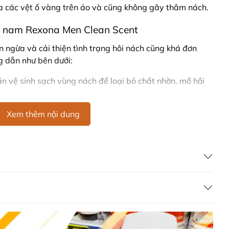
 các vệt ố vàng trên áo và cũng không gây thâm nách.
o nam Rexona Men Clean Scent
 ngừa và cải thiện tình trạng hôi nách cũng khá đơn
g dẫn như bên dưới:
ần vệ sinh sạch vùng nách để loại bỏ chất nhờn, mồ hôi
a lại vài lần trên vùng nách giúp nách có thể hấp thu
Xem thêm nội dung
 giảm tình trạng nhiễm khuẩn da, giảm tiết mồ hồi và
u quả.
 nam
Rexona, phải để sáp thật khô rồi mới mặc áo. Bạn
hỉ cần đợi trong vòng vài phút để tránh tình trạng sáp
t ố vàng.
mùi Rexona
ngay sau khi tắm xong vì lúc này da còn khá ẩm khiến