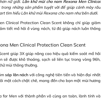
hơn nữ giới.
Lăn khử mùi cho nam Rexona Men Clinical
 trong những sản phẩm tuyệt vời để giúp cánh mày râu
art tìm hiểu Lăn khử mùi Rexona cho nam như bên dưới.
 Clinical Protection Clean Scent không chỉ giúp giảm
ảm tiết mồ hôi ở vùng nách, từ đó giúp nách luôn thông
na Men Clinical Protection Clean Scent
cent giúp 3X giúp nâng cao hiệu quả kiểm soát mồ hôi
n sẽ được khô thoáng, sạch sẽ liên tục trong vòng 96h,
 khử mùi thông thường.
hẩm
sáp lăn nách
với công nghệ tiên tiến và hiện đại nhất
hôi một cách chặt chẽ, mang đến cho bạn một mùi hương
 for Men với thành phần vô cùng an toàn, lành tính và