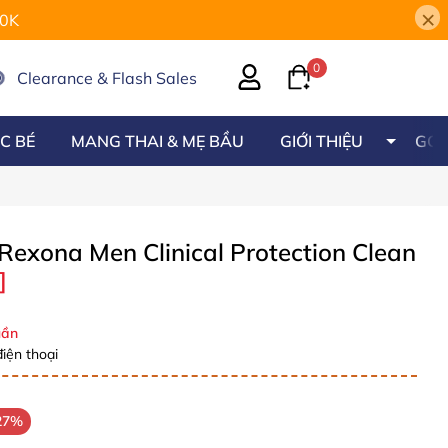
×
00K
0
Clearance & Flash Sales
C BÉ
MANG THAI & MẸ BẦU
GIỚI THIỆU
GÓC
Rexona Men Clinical Protection Clean
]
ần
iện thoại
27%