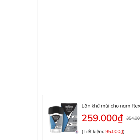
Lăn khử mùi cho nam Rex
259.000₫
354.0
(Tiết kiệm:
95.000₫
)