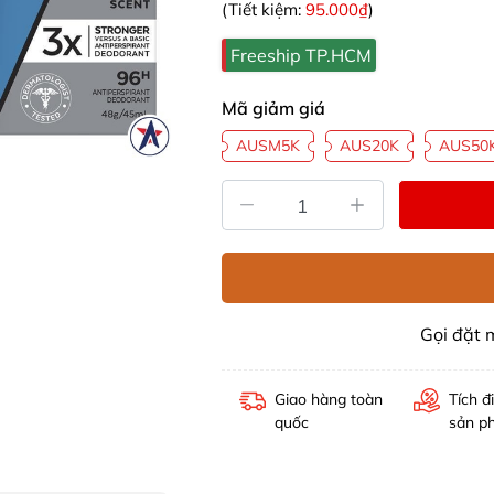
(Tiết kiệm:
95.000₫
)
Freeship TP.HCM
Mã giảm giá
AUSM5K
AUS20K
AUS50
Gọi đặt
Giao hàng toàn
Tích đ
quốc
sản p