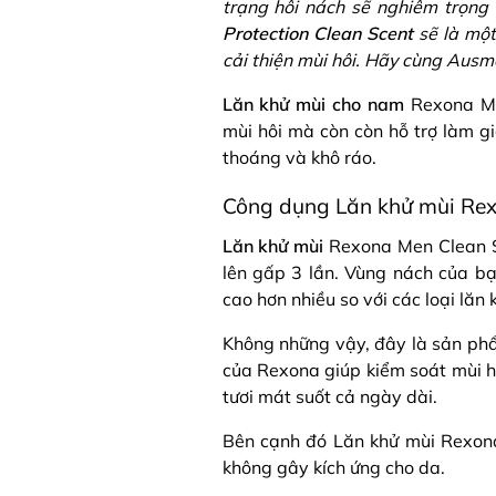
trạng hôi nách sẽ nghiêm trọng 
Protection Clean Scent
sẽ là một
cải thiện mùi hôi. Hãy cùng Ausm
Lăn khử mùi cho nam
Rexona Men
mùi hôi mà còn còn hỗ trợ làm gi
thoáng và khô ráo.
Công dụng Lăn khử mùi Rexo
Lăn khử mùi
Rexona Men Clean S
lên gấp 3 lần. Vùng nách của bạ
cao hơn nhiều so với các loại lăn
Không những vậy, đây là sản p
của Rexona giúp kiểm soát mùi 
tươi mát suốt cả ngày dài.
Bên cạnh đó Lăn khử mùi Rexona
không gây kích ứng cho da.