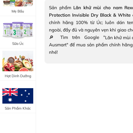
Trang Điểm Mắt
Sản phẩm
Lăn khử mùi cho nam Rex
Bổ Khớp - Xương
Mẹ Bầu
Protection Invisible Dry Black & White
Trang Điểm Môi
Bổ Não - Tim Mạch
chính hãng 100% từ Úc; luôn dán te
Tẩy Trang - Toner
ngoài, đầy đủ và nguyên vẹn khi giao c
Canxi - Vitamin D
🔎 Tìm trên Google "
Dụng Cụ Trang Điểm
Sữa Úc
Ausmart" để mua sản phẩm chính hãng
"Thực Phẩm Chức Năng Úc"
nhé!
"Chăm Sóc Sắc Đẹp"
Hạt Dinh Dưỡng
Sản Phẩm Khác