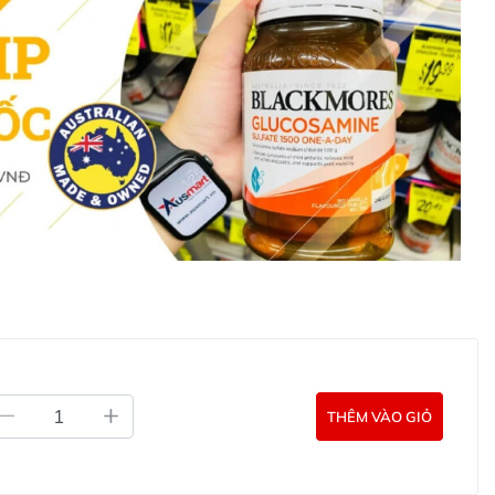
ết bằng Tiếng Anh (Nguồn: Chemist
exona Men Advanced Protection Invisible Dry
hử mùi cho nam Rexona Men Invisible Dry Black &
 hoặc liên hệ với các kênh tư vấn hỗ trợ khách hàng của
g Úc chính hãng
Commercial Pty Ltd (Australia)
:
0902.571.389
THÊM VÀO GIỎ
ản phẩm Lily Huỳnh
Đã duyệt nội dung