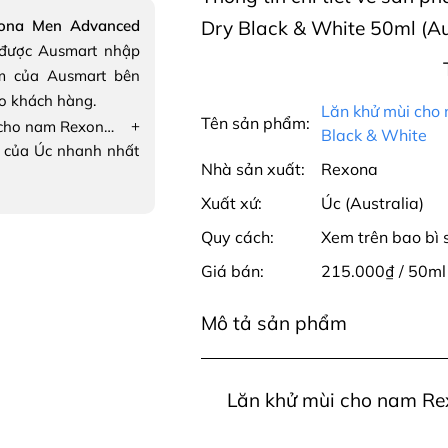
ona Men Advanced
Dry Black & White 50ml (Au
được Ausmart nhập
m của Ausmart bên
ho khách hàng.
Lăn khử mùi cho 
Tên sản phẩm:
+
Lăn khử mùi cho nam Rexona Men Advanced Protection Invisible Dry Black & White
Black & White
 của Úc nhanh nhất
Nhà sản xuất:
Rexona
Xuất xứ:
Úc (Australia)
Quy cách:
Xem trên bao bì
Giá bán:
215.000₫ / 50ml
Mô tả sản phẩm
Lăn khử mùi cho nam Rex