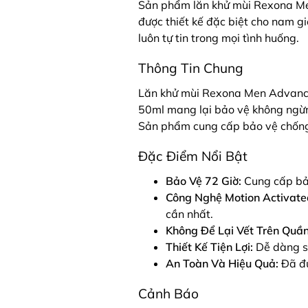
Sản phẩm lăn khử mùi Rexona Men
được thiết kế đặc biệt cho nam g
luôn tự tin trong mọi tình huống.
Thông Tin Chung
Lăn khử mùi Rexona Men Advanced
50ml mang lại bảo vệ không ngừn
Sản phẩm cung cấp bảo vệ chống m
Đặc Điểm Nổi Bật
Bảo Vệ 72 Giờ:
Cung cấp bảo
Công Nghệ Motion Activate
cần nhất.
Không Để Lại Vết Trên Quần
Thiết Kế Tiện Lợi:
Dễ dàng sử
An Toàn Và Hiệu Quả:
Đã đư
Cảnh Báo