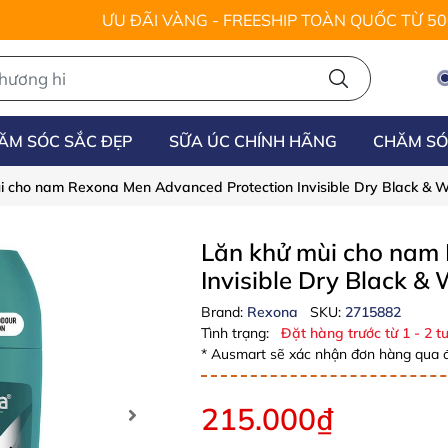
ƯU ĐÃI VÀNG - FREESHIP TOÀN QUỐC TỪ 5
ĂM SÓC SẮC ĐẸP
SỮA ÚC CHÍNH HÃNG
CHĂM SÓ
i cho nam Rexona Men Advanced Protection Invisible Dry Black & W
Lăn khử mùi cho nam
Invisible Dry Black &
Brand:
Rexona
SKU:
2715882
Tình trạng:
Đặt hàng trước từ 1 - 2 tu
* Ausmart sẽ xác nhận đơn hàng qua đ
215.000₫