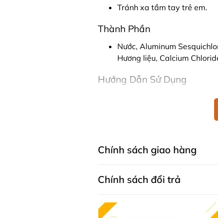
Tránh xa tầm tay trẻ em.
Thành Phần
Nước, Aluminum Sesquichlor
Hương liệu, Calcium Chlorid
Hướng Dẫn Sử Dụng
Sử dụng trực tiếp lên vùng d
Nên sử dụng sau khi tắm và 
Lăn khử mùi Rexona Men Advanced
lý tưởng cho những người đàn ông
Chính sách giao hàng
tình huống.
* Lưu ý: Các sản phẩm là thực p
Chính sách đổi trả
thế cho các loại thuốc chữa bệnh
cơ địa của từng người.