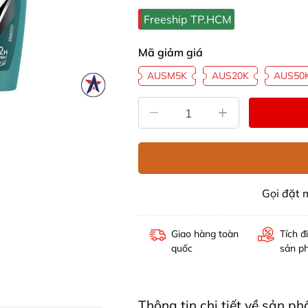
Freeship TP.HCM
Mã giảm giá
AUSM5K
AUS20K
AUS50
Gọi đặt
Giao hàng toàn
Tích đ
quốc
sản p
Thông tin chi tiết về sản 