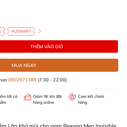
K
AUSMART
THÊM VÀO GIỎ
MUA NGAY
 mua
0902571389
(7:30 - 22:00)
iểm tất cả
Giảm 5K khi đặt
Cam kết chính
hẩm
hàng online
hãng
phẩm Lăn khử mùi cho nam Rexona Men Invisible