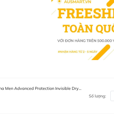
Thông tin Sản phẩm chi ti
Warehouse Australia)
Mua Lăn khử mùi cho nam R
Black & White ở đâu?
Khách hàng có thể đặt mua Lăn k
White 50ml trực tiếp trên website
Ausmart tại:
Facebook Ausmart.au
| Hàn
Zalo Ausmart.au
| Ausmart 
Điện thoại liên hệ đặt hàng
a Men Advanced Protection Invisible Dry
Số lượng:
Thạc sĩ Điều dưỡng & Cố vấn s