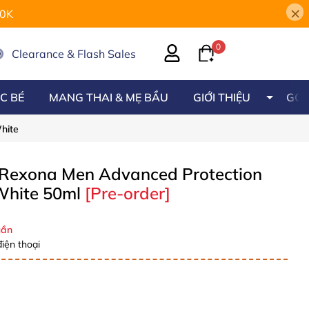
×
00K
0
Clearance & Flash Sales
C BÉ
MANG THAI & MẸ BẦU
GIỚI THIỆU
GÓC
hite
 Rexona Men Advanced Protection
 White 50ml
[Pre-order]
ần
iện thoại