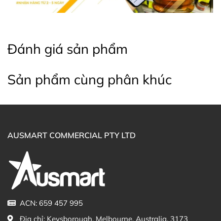
trong mọi tình huống.
* Lưu ý: Các sản phẩm là thực phẩm chức năng Úc,
không phải và không có tác dụng thay thế cho các loại
Đánh giá sản phẩm
thuốc chữa bệnh khác. Kết quả của sản phẩm sẽ phụ
thuộc vào thể trạng cơ địa của từng người.
Sản phẩm cùng phân khúc
Thông tin Sản phẩm chi tiết bằng Tiếng
Anh (Nguồn: Chemist Warehouse Australia)
AUSMART COMMERCIAL PTY LTD
Mua Lăn khử mùi cho nam Rexona Men 72
Hours Advanced Protection Invisible Dry Ice
Fresh ở đâu?
Khách hàng có thể đặt mua Lăn khử mùi cho nam
ACN: 659 457 995
Rexona Men Advanced Invisible Dry Ice Fresh 50ml trực
Địa chỉ:
Keysborough, Melbourne, Australia, 3173