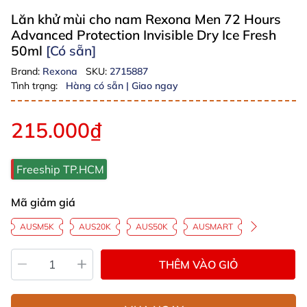
Lăn khử mùi cho nam Rexona Men 72 Hours
Advanced Protection Invisible Dry Ice Fresh
50ml
[Có sẵn]
Brand:
Rexona
SKU:
2715887
Tình trạng:
Hàng có sẵn | Giao ngay
215.000₫
Freeship TP.HCM
Mã giảm giá
AUSM5K
AUS20K
AUS50K
AUSMART
THÊM VÀO GIỎ