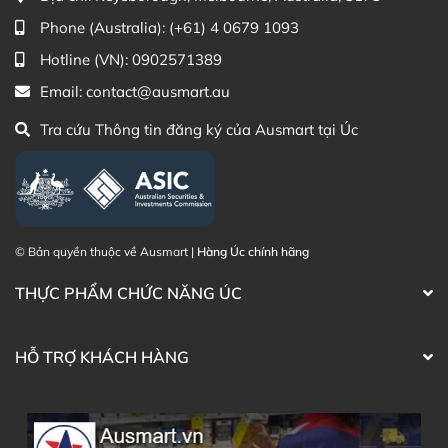
tiếp trên website hoặc liên hệ với các kênh tư vấn hỗ trợ
khách hàng của Ausmart tại:
Phone (Australia):
(+61) 4 0679 1093
Hotline (VN):
0902571389
Facebook Ausmart.au
| Hàng Úc chính hãng
Zalo Ausmart.au
| Ausmart Commercial Pty Ltd
Email:
contact@ausmart.au
(Australia)
Tra cứu Thông tin đăng ký của Ausmart tại Úc
Điện thoại liên hệ đặt hàng:
0902.571.389
Thạc sĩ Điều dưỡng & Cố vấn sản
Đã duyệt nội
phẩm Lily Huỳnh
dung
© Bản quyền thuộc về Ausmart |
Hàng Úc chính hãng
THỰC PHẨM CHỨC NĂNG ÚC
HỖ TRỢ KHÁCH HÀNG