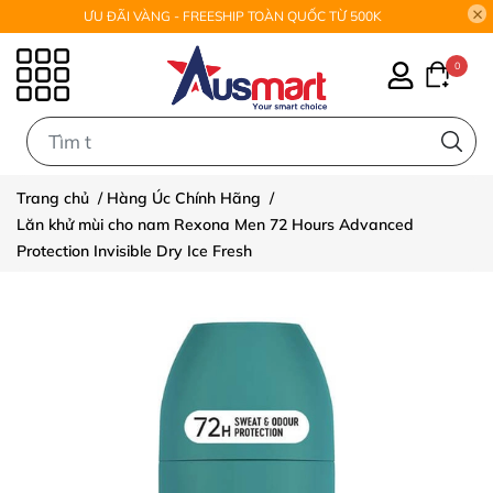
ƯU ĐÃI VÀNG - FREESHIP TOÀN QUỐC TỪ 500K
0
0
Trang chủ
/
Hàng Úc Chính Hãng
/
Lăn khử mùi cho nam Rexona Men 72 Hours Advanced
Protection Invisible Dry Ice Fresh