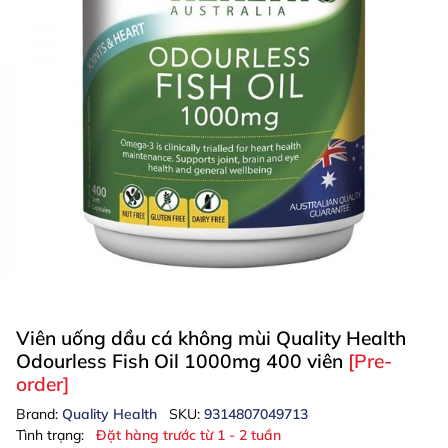
Viên uống dầu cá không mùi Quality Health
Odourless Fish Oil 1000mg 400 viên
[Pre-
order]
Brand:
Quality Health
SKU:
9314807049713
Tình trạng:
Đặt hàng trước từ 1 - 2 tuần