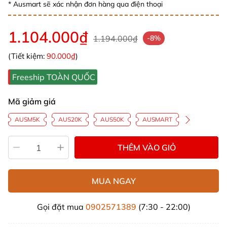
* Ausmart sẽ xác nhận đơn hàng qua điện thoại
1.104.000₫
1.194.000₫
-8%
(Tiết kiệm:
90.000₫
)
Freeship TOÀN QUỐC
Mã giảm giá
AUSM5K
AUS20K
AUS50K
AUSMART
THÊM VÀO GIỎ
MUA NGAY
Gọi đặt mua
0902571389
(7:30 - 22:00)