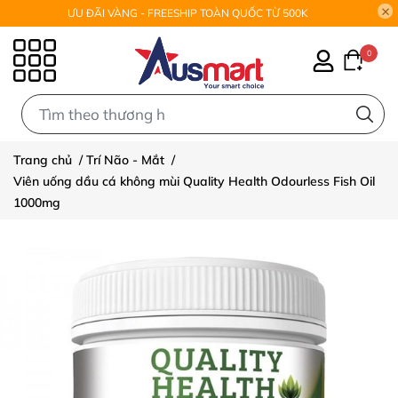
ƯU ĐÃI VÀNG - FREESHIP TOÀN QUỐC TỪ 500K
0
0
Trang chủ
/
Trí Não - Mắt
/
Viên uống dầu cá không mùi Quality Health Odourless Fish Oil
1000mg