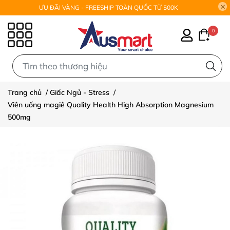
ƯU ĐÃI VÀNG - FREESHIP TOÀN QUỐC TỪ 500K
0
0
Trang chủ
/
Giấc Ngủ - Stress
/
Viên uống magiê Quality Health High Absorption Magnesium
500mg