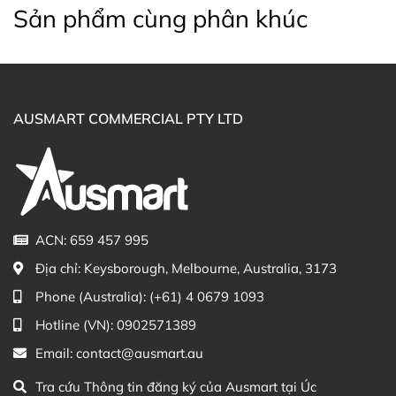
Sản phẩm cùng phân khúc
High Absorption Magnesium 500mg trực tiếp trên
website hoặc liên hệ với các kênh tư vấn hỗ trợ khách
hàng của Ausmart tại:
Facebook Ausmart.au
| Hàng Úc chính hãng
Zalo Ausmart.au
| Ausmart Commercial Pty Ltd
AUSMART COMMERCIAL PTY LTD
(Australia)
Điện thoại liên hệ đặt hàng:
0902.571.389
Thạc sĩ Điều dưỡng & Cố vấn sản
Đã duyệt nội
phẩm Lily Huỳnh
dung
ACN: 659 457 995
Địa chỉ:
Keysborough, Melbourne, Australia, 3173
Phone (Australia):
(+61) 4 0679 1093
Hotline (VN):
0902571389
Email:
contact@ausmart.au
Tra cứu Thông tin đăng ký của Ausmart tại Úc