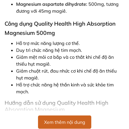
Magnesium aspartate dihydrate:
500mg, tương
đương với 45mg magiê.
Công dụng Quality Health High Absorption
Magnesium 500mg
Hỗ trợ mức năng lượng cơ thể.
Duy trì chức năng hệ tim mạch.
Giảm mệt mỏi cơ bắp và co thắt khi chế độ ăn
thiếu hụt magiê.
Giảm chuột rút, đau nhức cơ khi chế độ ăn thiếu
hụt magiê.
Hỗ trợ chức năng hệ thần kinh và sức khỏe tim
mạch.
Hướng dẫn sử dụng Quality Health High
Absorption Magnesium
Người lớn:
Uống 3 viên mỗi ngày cùng với bữa ăn, hoặc
Xem thêm nội dung
theo chỉ dẫn của chuyên gia y tế.