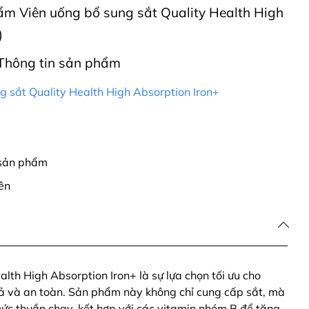
hẩm Viên uống bổ sung sắt Quality Health High
)
Thông tin sản phẩm
g sắt Quality Health High Absorption Iron+
 sản phẩm
ên
lth High Absorption Iron+ là sự lựa chọn tối ưu cho
uả và an toàn. Sản phẩm này không chỉ cung cấp sắt, mà
thức thuần chay, kết hợp với các vitamin nhóm B để tăng