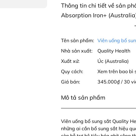
Thông tin chi tiết về sản p
Absorption Iron+ (Australia
Tên sản phẩm:
Viên uống bổ sun
Nhà sản xuất:
Quality Health
Xuất xứ:
Úc (Australia)
Quy cách:
Xem trên bao bì
Giá bán:
345.000₫ / 30 vi
Mô tả sản phẩm
Viên uống bổ sung sắt Quality Hea
những ai cần bổ sung sắt hiệu q
còn hỗ trợ hệ tiêu hóa nhờ công 