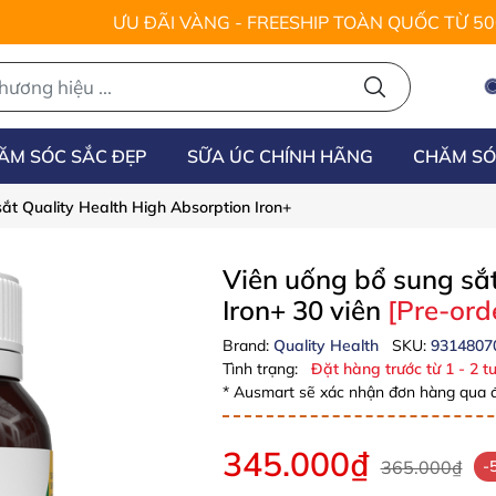
ƯU ĐÃI VÀNG - FREESHIP TOÀN QUỐC TỪ 5
ĂM SÓC SẮC ĐẸP
SỮA ÚC CHÍNH HÃNG
CHĂM SÓ
ắt Quality Health High Absorption Iron+
Viên uống bổ sung sắt
Iron+ 30 viên
[Pre-ord
Brand:
Quality Health
SKU:
9314807
Tình trạng:
Đặt hàng trước từ 1 - 2 tu
* Ausmart sẽ xác nhận đơn hàng qua đ
345.000₫
365.000₫
-