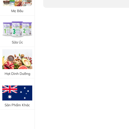
Trang Điểm Mắt
Bổ Khớp - Xương
Mẹ Bầu
Trang Điểm Môi
Bổ Não - Tim Mạch
Tẩy Trang - Toner
Canxi - Vitamin D
Dụng Cụ Trang Điểm
Sữa Úc
"Thực Phẩm Chức Năng Úc"
"Chăm Sóc Sắc Đẹp"
Hạt Dinh Dưỡng
Sản Phẩm Khác