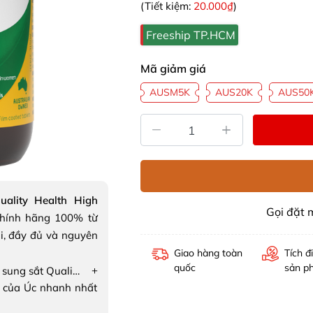
(Tiết kiệm:
20.000₫
)
Freeship TP.HCM
Mã giảm giá
AUSM5K
AUS20K
AUS50
ality Health High
Gọi đặt
hính hãng 100% từ
i, đầy đủ và nguyên
Giao hàng toàn
Tích đ
quốc
sản p
+
Viên uống bổ sung sắt Quality Health High Absorption Iron+
 của Úc nhanh nhất