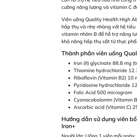
cường năng lượng và vitamin C để
Viên uống Quality Health High Abs
hấp thụ và nhẹ nhàng với hệ tiêu
vitamin nhóm B để hỗ trợ năng lư
khả năng hấp thụ sắt từ thực ph
Thành phần viên uống Quali
Iron (II) glycinate 88.8 mg 
Thiamine hydrochloride 12.
Riboflavin (Vitamin B2) 10
Pyridoxine hydrochloride 1
Folic Acid 500 microgram
Cyanocobalamin (Vitamin 
Ascorbic acid (Vitamin C) 
Hướng dẫn sử dụng viên bổ 
Iron+
Người lớn: Uống 1 viên mỗi ngày, 