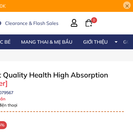
×
00K
0
Clearance & Flash Sales
C BÉ
MANG THAI & MẸ BẦU
GIỚI THIỆU
GÓC
 Quality Health High Absorption
er]
079567
ần
iện thoại
5%