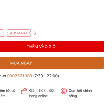
K
AUSMART
THÊM VÀO GIỎ
MUA NGAY
 mua
0902571389
(7:30 - 22:00)
iểm tất cả
Giảm 5K khi đặt
Cam kết chính
hẩm
hàng online
hãng