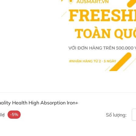
ality Health High Absorption Iron+
-5%
Số lượng:
00₫