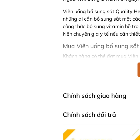
Viên uống bổ sung sắt Quality He
những ai cần bổ sung sắt một cách
công thức bổ sung vitamin hỗ trợ
kiến chuyên gia y tế nếu cần thiết
Mua Viên uống bổ sung sắt 
Khách hàng có thể đặt mua Viên 
trực tiếp trên website hoặc liên 
Facebook Ausmart.au
| Hàn
Zalo Ausmart.au
| Ausmart 
Điện thoại liên hệ đặt hàng
Chính sách giao hàng
Thạc sĩ Điều dưỡng & Cố vấn s
Chính sách đổi trả