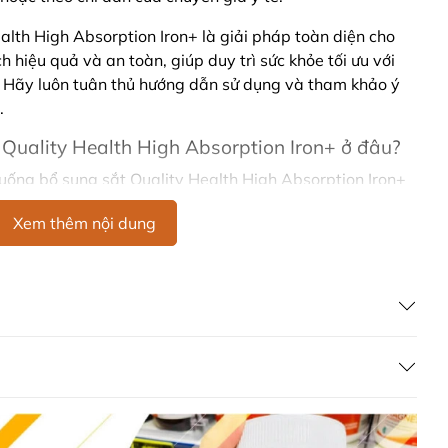
alth High Absorption Iron+ là giải pháp toàn diện cho
 hiệu quả và an toàn, giúp duy trì sức khỏe tối ưu với
. Hãy luôn tuân thủ hướng dẫn sử dụng và tham khảo ý
.
Quality Health High Absorption Iron+ ở đâu?
uống bổ sung sắt Quality Health High Absorption Iron+
hệ với các kênh tư vấn hỗ trợ khách hàng của Ausmart tại:
Xem thêm nội dung
g Úc chính hãng
Commercial Pty Ltd (Australia)
:
0902.571.389
ản phẩm Lily Huỳnh
Đã duyệt nội dung