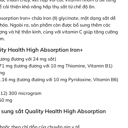
 cải thiện khả năng hấp thụ sắt từ chế độ ăn.
orption Iron+ chứa Iron (II) glycinate, một dạng sắt dễ
 hóa. Ngoài ra, sản phẩm còn được bổ sung thêm các
ợng và hệ thần kinh, cùng với vitamin C giúp tăng cường
ẩm.
ty Health High Absorption Iron+
(tương đương với 24 mg sắt)
71 mg (tương đương với 10 mg Thiamine, Vitamin B1)
 mg
2.16 mg (tương đương với 10 mg Pyridoxine, Vitamin B6)
B12) 300 microgram
250 mg
sung sắt Quality Health High Absorption
hoặc theo chỉ dẫn của chuyên gia y tế.