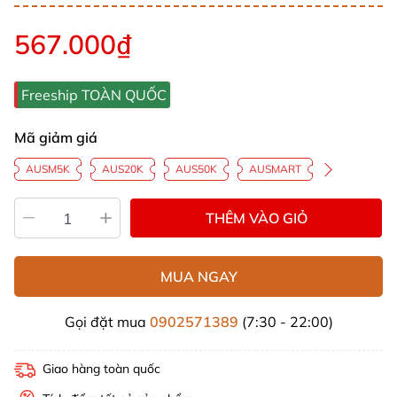
567.000₫
Freeship TOÀN QUỐC
Mã giảm giá
AUSM5K
AUS20K
AUS50K
AUSMART
THÊM VÀO GIỎ
MUA NGAY
Gọi đặt mua
0902571389
(7:30 - 22:00)
Giao hàng toàn quốc