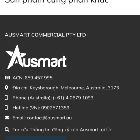
(Australia)
Điện thoại liên hệ đặt hàng:
0902.571.389
Thạc sĩ Điều dưỡng & Cố vấn sản
Đã duyệt nội
AUSMART COMMERCIAL PTY LTD
phẩm Lily Huỳnh
dung
ACN: 659 457 995
Địa chỉ:
Keysborough, Melbourne, Australia, 3173
Phone (Australia):
(+61) 4 0679 1093
Hotline (VN):
0902571389
Email:
contact@ausmart.au
Tra cứu Thông tin đăng ký của Ausmart tại Úc