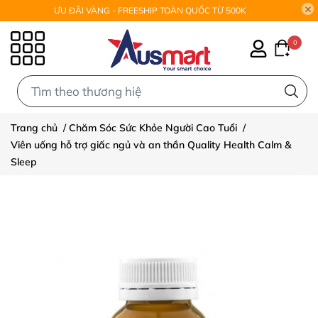
ƯU ĐÃI VÀNG - FREESHIP TOÀN QUỐC TỪ 500K
0
0
Trang chủ
/
Chăm Sóc Sức Khỏe Người Cao Tuổi
/
Viên uống hỗ trợ giấc ngủ và an thần Quality Health Calm &
Sleep