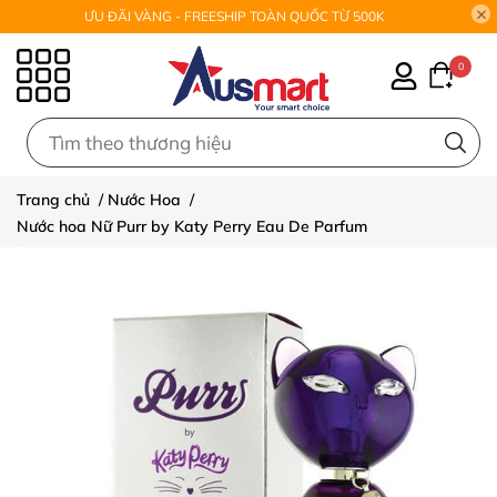
ƯU ĐÃI VÀNG - FREESHIP TOÀN QUỐC TỪ 500K
0
0
Trang chủ
/
Nước Hoa
/
Nước hoa Nữ Purr by Katy Perry Eau De Parfum