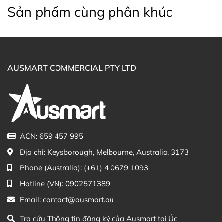
Perry Eau De Parfum 100ml trực tiếp trên website hoặc
Sản phẩm cùng phân khúc
liên hệ với các kênh tư vấn hỗ trợ khách hàng của
Ausmart tại:
Facebook Ausmart.au
| Hàng Úc chính hãng
Zalo Ausmart.au
| Ausmart Commercial Pty Ltd
AUSMART COMMERCIAL PTY LTD
(Australia)
Điện thoại liên hệ đặt hàng:
0902.571.389
Thạc sĩ Điều dưỡng & Cố vấn sản
Đã duyệt nội
phẩm Lily Huỳnh
dung
ACN: 659 457 995
Địa chỉ:
Keysborough, Melbourne, Australia, 3173
Phone (Australia):
(+61) 4 0679 1093
Hotline (VN):
0902571389
Email:
contact@ausmart.au
Tra cứu Thông tin đăng ký của Ausmart tại Úc