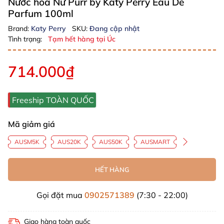
Nước hoa Nữ Purr by Katy Perry Eau De
Parfum 100ml
Brand:
Katy Perry
SKU:
Đang cập nhật
Tình trạng:
Tạm hết hàng tại Úc
714.000₫
Freeship TOÀN QUỐC
Mã giảm giá
AUSM5K
AUS20K
AUS50K
AUSMART
HẾT HÀNG
Gọi đặt mua
0902571389
(7:30 - 22:00)
Giao hàng toàn quốc