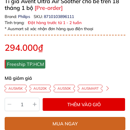
Ti giả Avent Ultra Air Soother cho bé trên 18
tháng 1 bộ
[Pre-order]
Brand:
Philips
SKU:
8710103896111
Tình trạng:
Đặt hàng trước từ 1 - 2 tuần
* Ausmart sẽ xác nhận đơn hàng qua điện thoại
294.000₫
Freeship TP.HCM
Mã giảm giá
AUSM5K
AUS20K
AUS50K
AUSMART
THÊM VÀO GIỎ
MUA NGAY