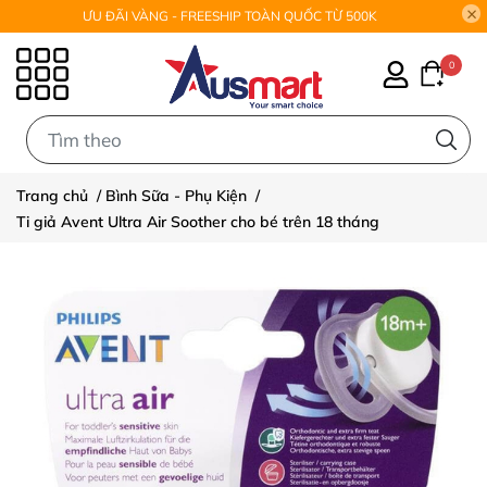
ƯU ĐÃI VÀNG - FREESHIP TOÀN QUỐC TỪ 500K
0
0
Trang chủ
/
Bình Sữa - Phụ Kiện
/
Ti giả Avent Ultra Air Soother cho bé trên 18 tháng