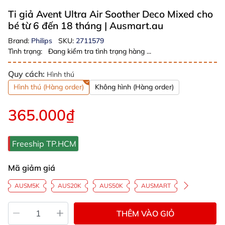
Ti giả Avent Ultra Air Soother Deco Mixed cho
bé từ 6 đến 18 tháng
| Ausmart.au
Brand:
Philips
SKU:
2711579
Tình trạng:
Đang kiểm tra tình trạng hàng ...
Quy cách:
Hình thú
Hình thú (Hàng order)
Không hình (Hàng order)
365.000₫
Freeship TP.HCM
Mã giảm giá
AUSM5K
AUS20K
AUS50K
AUSMART
THÊM VÀO GIỎ