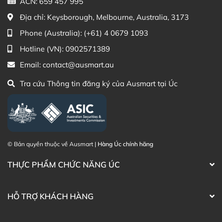
ACN: 659 457 995
(Australia)
Địa chỉ:
Keysborough, Melbourne, Australia, 3173
Điện thoại liên hệ đặt hàng:
0902.571.389
Phone (Australia):
(+61) 4 0679 1093
Thạc sĩ Điều dưỡng & Cố vấn sản
Đã duyệt nội
Hotline (VN):
0902571389
phẩm Lily Huỳnh
dung
Email:
contact@ausmart.au
Tra cứu Thông tin đăng ký của Ausmart tại Úc
© Bản quyền thuộc về Ausmart |
Hàng Úc chính hãng
THỰC PHẨM CHỨC NĂNG ÚC
HỖ TRỢ KHÁCH HÀNG