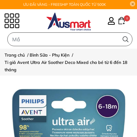
ƯU ĐÃI VÀNG - FREESHIP TOÀN QUỐC TỪ 500K
0
0
Trang chủ
/
Bình Sữa - Phụ Kiện
/
Ti giả Avent Ultra Air Soother Deco Mixed cho bé từ 6 đến 18
tháng