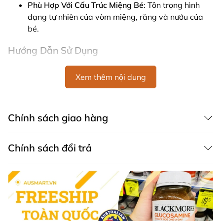
Phù Hợp Với Cấu Trúc Miệng Bé
: Tôn trọng hình
dạng tự nhiên của vòm miệng, răng và nướu của
bé.
Hướng Dẫn Sử Dụng
Dành Cho Bé Từ 6 Đến 18 Tháng Tuổi
: Sử dụng
Xem thêm nội dung
cho bé trong độ tuổi này.
Tiệt Trùng và Bảo Quản
: Dễ dàng tiệt trùng và
bảo quản trong hộp đựng đi kèm, chỉ cần thêm
nước và đặt trong lò vi sóng.
Chính sách giao hàng
Lưu Ý Khi Sử Dụng
Chính sách đổi trả
Luôn giám sát bé khi sử dụng ti giả.
Bảo quản ở nơi khô ráo, sạch sẽ.
Ti giả Avent Ultra Air Soother Deco Mixed là lựa chọn
hoàn hảo để giúp bé yêu của bạn cảm thấy thoải mái
và an ủi. Với thiết kế thông thoáng, nhẹ nhàng và an