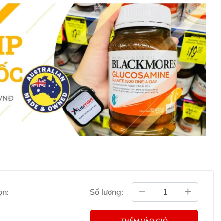
adol Rapid Soluble Paracetamol 500mg của Úc
amol 500mg
được thiết kế dạng viên sủi giúp dễ uống và
l Rapid Soluble Paracetamol 500mg
 nhanh các triệu chứng:
viêm xoang - Các triệu chứng của bệnh cảm cúm và cảm
o chấn thương.
.
ọn:
Số lượng:
i Panadol Rapid Soluble Paracetamol 500mg
THÊM VÀO GIỎ