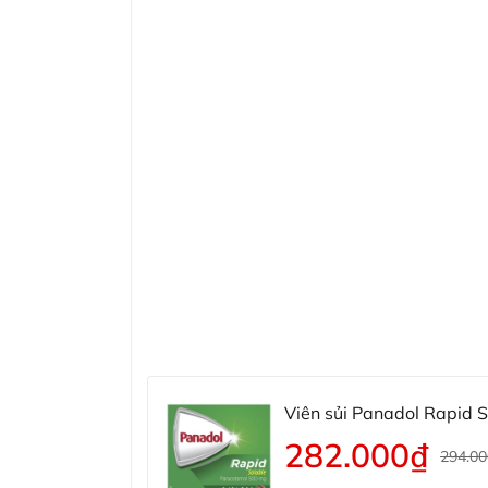
Viên sủi Panadol Rapid 
282.000₫
294.0