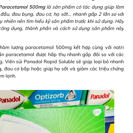
e Paracetamol 500mg
là sản phẩm có tác dụng giúp làm
ầu, đau bụng, đau cơ, hạ sốt... nhanh gấp 2 lần so với
 nhiên nên tìm hiểu kỹ sản phẩm trước khi sử dụng. Hãy
 công dụng, thành phần và cách sử dụng sản phẩm này
 hàm lượng paracetamol 500mg kết hợp cùng với natri
ần paracetamol được hấp thụ nhanh gấp đôi so với các
 Viên sủi Panadol Rapid Soluble sẽ giúp loại bỏ nhanh
, đau cơ bắp hoặc giúp hạ sốt và giảm các triệu chứng
m lạnh.