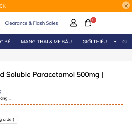
×
00K
0
Clearance & Flash Sales
C BÉ
MANG THAI & MẸ BẦU
GIỚI THIỆU
GÓC
id Soluble Paracetamol 500mg
|
2
àng ...
g order)