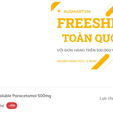
Hình ảnh Viên sủi Pan
Panadol Rapid Soluble Paracet
hấp thu nhanh hơn.
Công dụng Viên sủi Panado
Viên sủi Panadol Rapid
giúp giảm
Đau cơ bắp, đau đầu, đau 
lạnh.
Hạ sốt.
Đau đầu, đau nửa đầu.
Đau bụng kinh
Đau cơ xương, đau cơ bắp d
Đau răng, đau sau nhổ răng
Soluble Paracetamol 500mg
Lựa ch
Đau do sưng, viêm khớp.
-4%
00₫
Hướng dẫn sử dụng Viên sủ