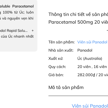
oluble Paracetamol
 100% từ Úc; luôn
Thông tin chi tiết về sản p
ủ và nguyên vẹn khi
Paracetamol 500mg 20 viên
+
Viên sủi Panadol Rapid Soluble Paracetamol 500mg
 của Úc nhanh nhất
Tên sản phẩm:
Viên sủi Panado
Nhà sản xuất:
Panadol
Xuất xứ:
Úc (Australia)
Quy cách:
20 viên
,
16 viên
Giá bán:
282.000₫ / 20 v
Mô tả sản phẩm
Viên sủi Panadol