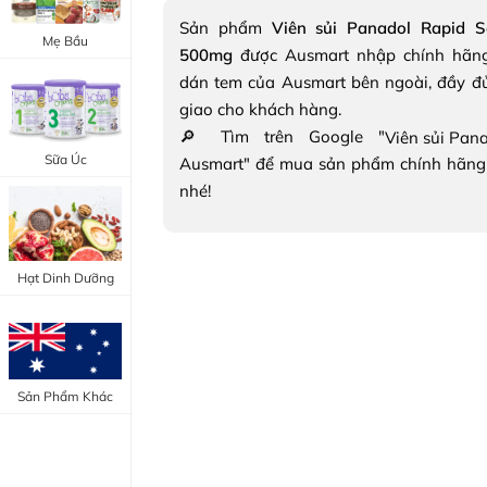
Trang Điểm Mắt
Sản phẩm
Viên sủi Panadol Rapid S
Bổ Khớp - Xương
Mẹ Bầu
500mg
được Ausmart nhập chính hãng
Trang Điểm Môi
Bổ Não - Tim Mạch
dán tem của Ausmart bên ngoài, đầy đ
Tẩy Trang - Toner
giao cho khách hàng.
Canxi - Vitamin D
🔎 Tìm trên Google "
Dụng Cụ Trang Điểm
Sữa Úc
Ausmart" để mua sản phẩm chính hãng
"Thực Phẩm Chức Năng Úc"
nhé!
"Chăm Sóc Sắc Đẹp"
Hạt Dinh Dưỡng
Sản Phẩm Khác