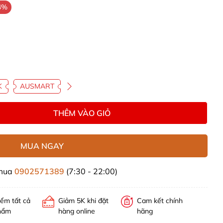
4%
K
AUSMART
THÊM VÀO GIỎ
MUA NGAY
 mua
0902571389
(7:30 - 22:00)
iểm tất cả
Giảm 5K khi đặt
Cam kết chính
hẩm
hàng online
hãng