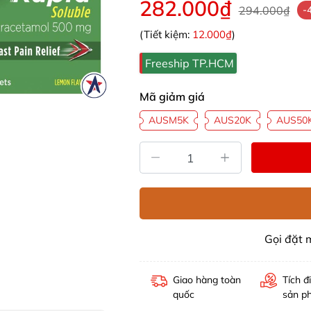
282.000₫
294.000₫
-
(Tiết kiệm:
12.000₫
)
Freeship TP.HCM
Mã giảm giá
AUSM5K
AUS20K
AUS50
Gọi đặt
Giao hàng toàn
Tích đ
quốc
sản p