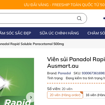
ƯU ĐÃI VÀNG - FREESHIP TOÀN QUỐC TỪ 5
ĂM SÓC SẮC ĐẸP
SỮA ÚC CHÍNH HÃNG
CHĂM SÓ
Panadol Rapid Soluble Paracetamol 500mg
Viên sủi Panadol Rap
Ausmart.au
Brand:
Panadol
SKU:
930067361698
Tình trạng:
Đang kiểm tra tình trạng h
Số viên:
20 viên
20 viên (Hàng order)
16 viên (Hàn