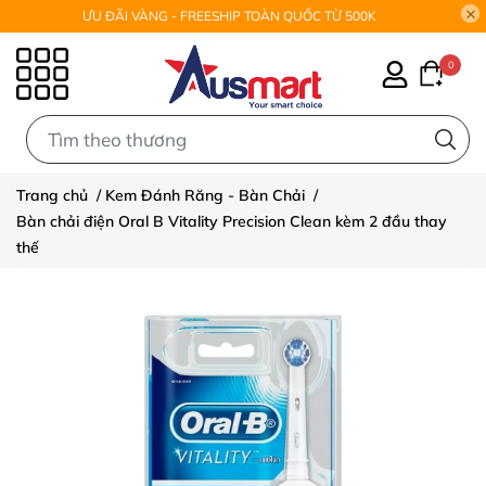
ƯU ĐÃI VÀNG - FREESHIP TOÀN QUỐC TỪ 500K
0
0
Trang chủ
/
Kem Đánh Răng - Bàn Chải
/
Bàn chải điện Oral B Vitality Precision Clean kèm 2 đầu thay
thế