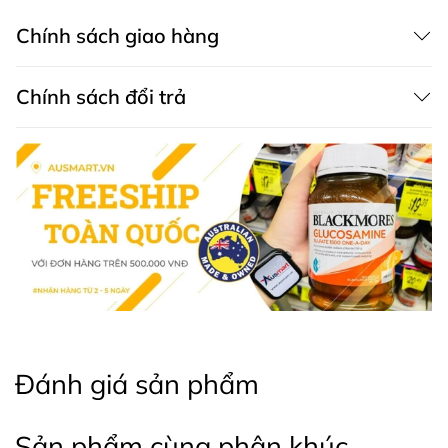
Hướng dẫn sử dụng Bàn chải điện Oral B
Chính sách giao hàng
Vitality Power Toothbrush Precision Clean
Hướng dẫn đánh răng: Cách sử dụng gần tương tự
Chính sách đổi trả
như là bàn chải thông thường, di chuyển từng vùng
2-3 răng từ trong ra ngoài, sau khi dùng xong tháo
đầu bàn chải, rửa sạch rồi để ráo. Khi sử dụng chỉ
cần bật nút điều khiển để bàn chải hoạt động và
tắt nút sau khi quá trình chải răng hoàn tất.
Hướng dẫn thay đầu bàn chải: Tháo đầu bàn chải
cũ, lắp đầu bàn chải mới vào dùng như bình
thường.
Hướng dẫn bảo quản Bàn chải điện Oral B
Vitality Power Toothbrush Precision Clean
Đánh giá sản phẩm
Bảo quản nơi khô ráo thoáng mát, tránh ánh nắng trực
tiếp.
Sản phẩm cùng phân khúc