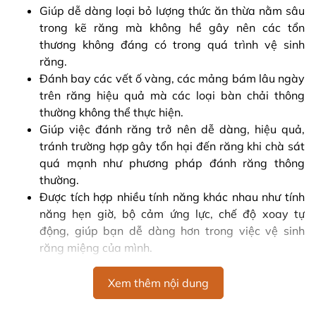
Giúp dễ dàng loại bỏ lượng thức ăn thừa nằm sâu
trong kẽ răng mà không hề gây nên các tổn
thương không đáng có trong quá trình vệ sinh
răng.
Đánh bay các vết ố vàng, các mảng bám lâu ngày
trên răng hiệu quả mà các loại bàn chải thông
thường không thể thực hiện.
Giúp việc đánh răng trở nên dễ dàng, hiệu quả,
tránh trường hợp gây tổn hại đến răng khi chà sát
quá mạnh như phương pháp đánh răng thông
thường.
Được tích hợp nhiều tính năng khác nhau như tính
năng hẹn giờ, bộ cảm ứng lực, chế độ xoay tự
động, giúp bạn dễ dàng hơn trong việc vệ sinh
răng miệng của mình.
Sản phẩm sử dụng pin sạc, thiết kế gọn nhẹ mang
lại hiệu quả tối ưu, thoải mái trong quá trình sử
Xem thêm nội dung
dụng.