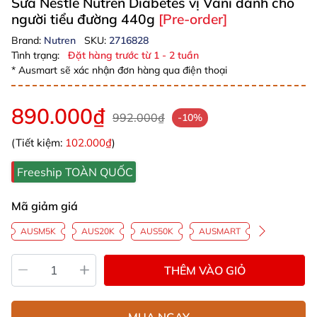
Sữa Nestle Nutren Diabetes vị Vani dành cho
người tiểu đường 440g
[Pre-order]
Brand:
Nutren
SKU:
2716828
Tình trạng:
Đặt hàng trước từ 1 - 2 tuần
* Ausmart sẽ xác nhận đơn hàng qua điện thoại
890.000₫
992.000₫
-10%
(Tiết kiệm:
102.000₫
)
Freeship TOÀN QUỐC
Mã giảm giá
AUSM5K
AUS20K
AUS50K
AUSMART
THÊM VÀO GIỎ
MUA NGAY