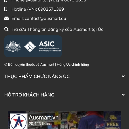
Hotline (VN):
0902571389
Facebook Ausmart.au
| Hàng Úc chính hãng
Zalo Ausmart.au
| Ausmart Commercial Pty Ltd
Email:
contact@ausmart.au
(Australia)
Tra cứu Thông tin đăng ký của Ausmart tại Úc
Điện thoại liên hệ đặt hàng:
0902.571.389
Thạc sĩ Điều dưỡng & Cố vấn sản
Đã duyệt nội
phẩm Lily Huỳnh
dung
© Bản quyền thuộc về Ausmart |
Hàng Úc chính hãng
THỰC PHẨM CHỨC NĂNG ÚC
HỖ TRỢ KHÁCH HÀNG