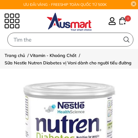
ƯU ĐÃI VÀNG - FREESHIP TOÀN QUỐC TỪ 500K
0
0
Trang chủ
/
Vitamin - Khoáng Chất
/
Sữa Nestle Nutren Diabetes vị Vani dành cho người tiểu đường